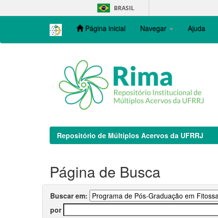
Skip
BRASIL
navigation
Página inicial
Navegar
Ajuda
Repositório de Múltiplos Acervos da UFRRJ
Página de Busca
Buscar em:
por