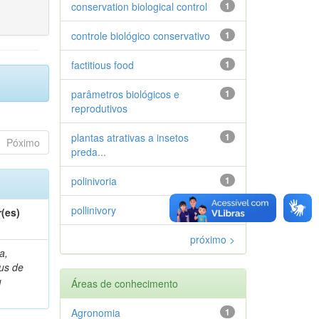
conservation biological control
1
controle biológico conservativo
1
factitious food
1
parâmetros biológicos e
1
reprodutivos
plantas atrativas a insetos
1
Póximo
preda...
polinivoria
1
pollinivory
1
(es)
próximo >
a,
ius de
u
Áreas de conhecimento
Agronomia
1