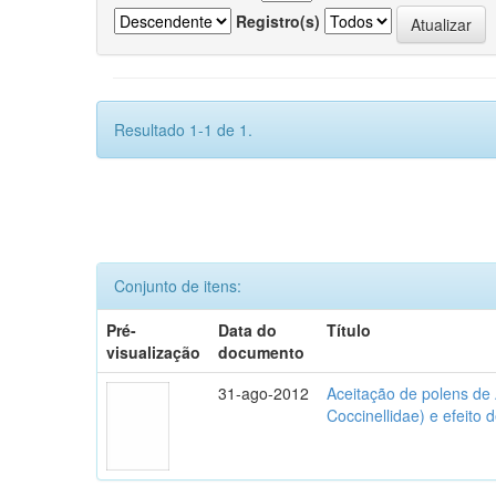
Registro(s)
Resultado 1-1 de 1.
Conjunto de itens:
Pré-
Data do
Título
visualização
documento
31-ago-2012
Aceitação de polens de
Coccinellidae) e efeito 