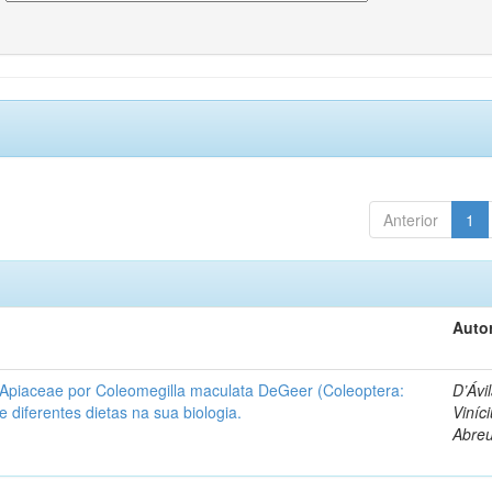
Anterior
1
Autor
 Apiaceae por Coleomegilla maculata DeGeer (Coleoptera:
D’Ávil
de diferentes dietas na sua biologia.
Viníc
Abre