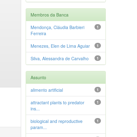
Membros da Banca
Mendonça, Cláudia Barbieri
1
Ferreira
Menezes, Elen de Lima Aguiar
1
Silva, Alessandra de Carvalho
1
Assunto
alimento artificial
1
attractant plants to predator
1
ins...
biological and reproductive
1
param...