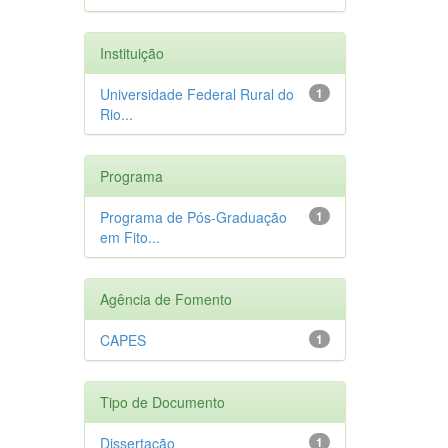
Instituição
Universidade Federal Rural do
1
Rio...
Programa
Programa de Pós-Graduação
1
em Fito...
Agência de Fomento
CAPES
1
Tipo de Documento
Dissertação
1