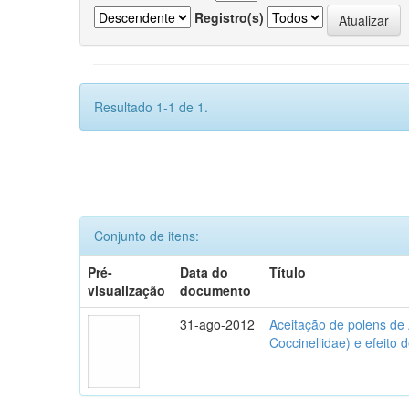
Registro(s)
Resultado 1-1 de 1.
Conjunto de itens:
Pré-
Data do
Título
visualização
documento
31-ago-2012
Aceitação de polens de
Coccinellidae) e efeito 