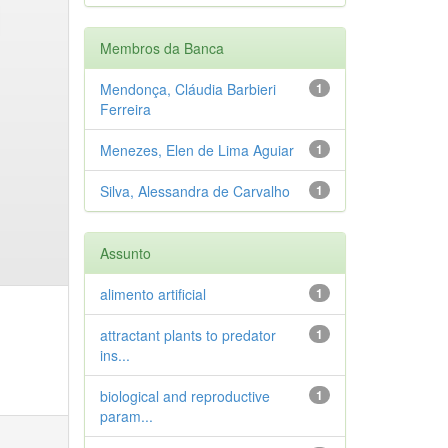
Membros da Banca
Mendonça, Cláudia Barbieri
1
Ferreira
Menezes, Elen de Lima Aguiar
1
Silva, Alessandra de Carvalho
1
Assunto
alimento artificial
1
attractant plants to predator
1
ins...
biological and reproductive
1
param...