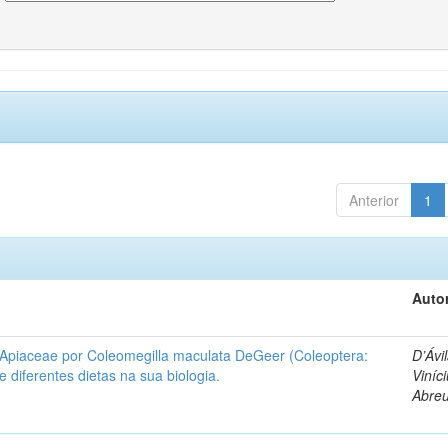
Anterior
1
Autor
 Apiaceae por Coleomegilla maculata DeGeer (Coleoptera:
D’Ávil
de diferentes dietas na sua biologia.
Viníc
Abre