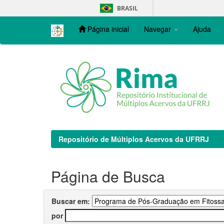
Skip
BRASIL
navigation
Página inicial
Navegar
Ajuda
Repositório de Múltiplos Acervos da UFRRJ
Página de Busca
Buscar em:
por