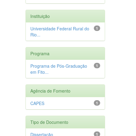
Instituição
Universidade Federal Rural do
1
Rio...
Programa
Programa de Pós-Graduação
1
em Fito...
Agência de Fomento
CAPES
1
Tipo de Documento
Dissertação
1