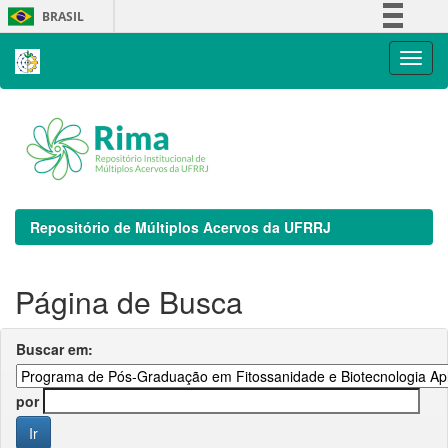
Skip
BRASIL
navigation
Simplifique!
Comunica BR
Participe
Acesso à informação
Legislação
Canais
Repositório de Múltiplos Acervos da UFRRJ
Página de Busca
Buscar em:
por