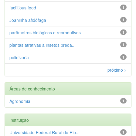
factitious food
1
Joaninha afidófaga
1
parâmetros biológicos e reprodutivos
1
plantas atrativas a insetos preda...
1
polinivoria
1
próximo >
Áreas de conhecimento
Agronomia
1
Instituição
Universidade Federal Rural do Rio...
1