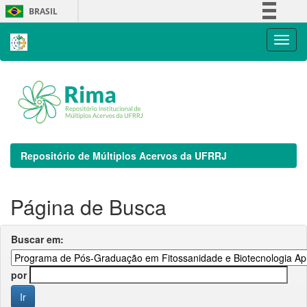
Skip
BRASIL
navigation
Simplifique!
Comunica BR
Participe
Acesso à informação
Legislação
Canais
Repositório de Múltiplos Acervos da UFRRJ
Página de Busca
Buscar em:
por