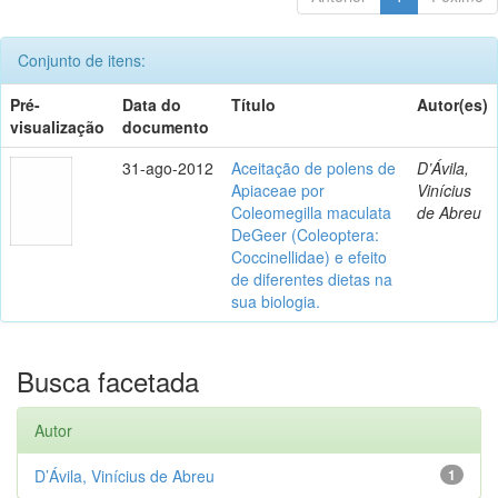
Conjunto de itens:
Pré-
Data do
Título
Autor(es)
visualização
documento
31-ago-2012
Aceitação de polens de
D’Ávila,
Apiaceae por
Vinícius
Coleomegilla maculata
de Abreu
DeGeer (Coleoptera:
Coccinellidae) e efeito
de diferentes dietas na
sua biologia.
Busca facetada
Autor
D’Ávila, Vinícius de Abreu
1