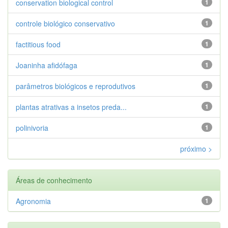
conservation biological control
1
controle biológico conservativo
1
factitious food
1
Joaninha afidófaga
1
parâmetros biológicos e reprodutivos
1
plantas atrativas a insetos preda...
1
polinivoria
1
próximo >
Áreas de conhecimento
Agronomia
1