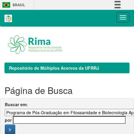
Skip
BRASIL
navigation
Simplifique!
Comunica BR
Participe
Acesso à informação
Legislação
Canais
Repositório de Múltiplos Acervos da UFRRJ
Página de Busca
Buscar em:
por