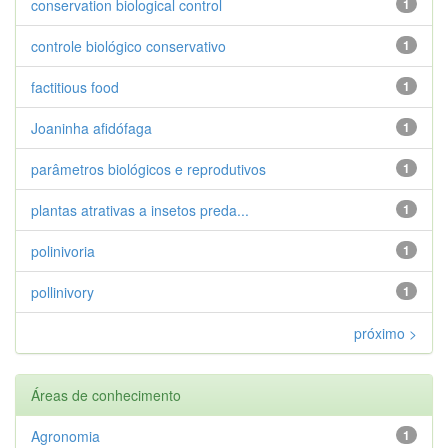
conservation biological control
1
controle biológico conservativo
1
factitious food
1
Joaninha afidófaga
1
parâmetros biológicos e reprodutivos
1
plantas atrativas a insetos preda...
1
polinivoria
1
pollinivory
1
próximo >
Áreas de conhecimento
Agronomia
1