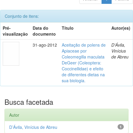
Conjunto de itens:
Pré-
Data do
Título
Autor(es)
visualização
documento
31-ago-2012
Aceitação de polens de
D’Ávila,
Apiaceae por
Vinícius
Coleomegilla maculata
de Abreu
DeGeer (Coleoptera:
Coccinellidae) e efeito
de diferentes dietas na
sua biologia.
Busca facetada
Autor
D’Ávila, Vinícius de Abreu
1