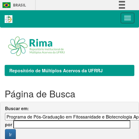
Skip
BRASIL
navigation
Simplifique!
Comunica BR
Participe
Acesso à informação
Legislação
Canais
Repositório de Múltiplos Acervos da UFRRJ
Página de Busca
Buscar em:
por