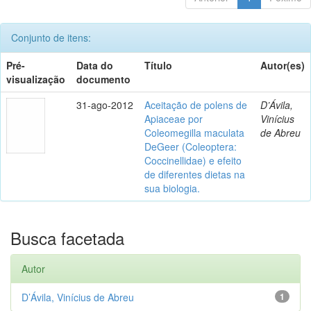
Conjunto de itens:
Pré-
Data do
Título
Autor(es)
visualização
documento
31-ago-2012
Aceitação de polens de
D’Ávila,
Apiaceae por
Vinícius
Coleomegilla maculata
de Abreu
DeGeer (Coleoptera:
Coccinellidae) e efeito
de diferentes dietas na
sua biologia.
Busca facetada
Autor
D’Ávila, Vinícius de Abreu
1