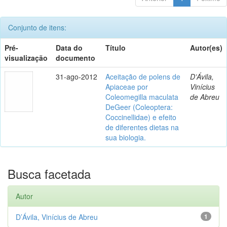
Conjunto de itens:
Pré-
Data do
Título
Autor(es)
visualização
documento
31-ago-2012
Aceitação de polens de
D’Ávila,
Apiaceae por
Vinícius
Coleomegilla maculata
de Abreu
DeGeer (Coleoptera:
Coccinellidae) e efeito
de diferentes dietas na
sua biologia.
Busca facetada
Autor
D’Ávila, Vinícius de Abreu
1