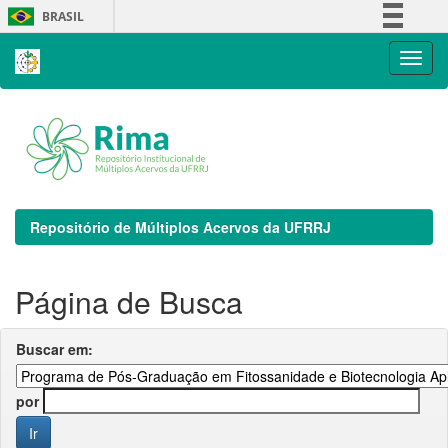
Skip
BRASIL
navigation
Simplifique!
Comunica BR
Participe
Acesso à informação
Legislação
Canais
Repositório de Múltiplos Acervos da UFRRJ
Página de Busca
Buscar em:
por