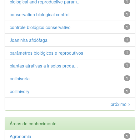
biological and reproductive param...
1
conservation biological control
1
controle biológico conservativo
1
Joaninha afidófaga
1
parâmetros biológicos e reprodutivos
1
plantas atrativas a insetos preda...
1
polinivoria
1
pollinivory
1
próximo >
Áreas de conhecimento
Agronomia
1