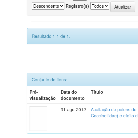
Registro(s)
Resultado 1-1 de 1.
Conjunto de itens:
Pré-
Data do
Título
visualização
documento
31-ago-2012
Aceitação de polens de
Coccinellidae) e efeito 