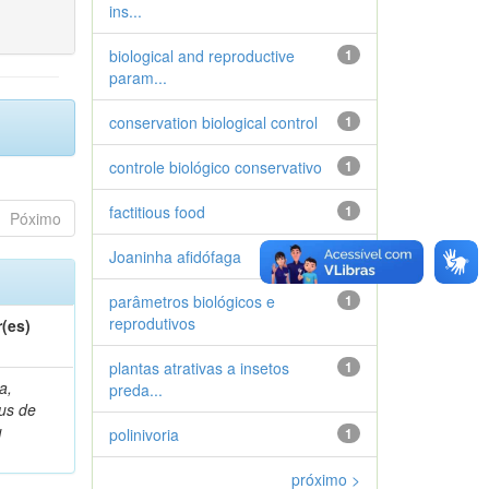
ins...
biological and reproductive
1
param...
conservation biological control
1
controle biológico conservativo
1
factitious food
1
Póximo
Joaninha afidófaga
1
parâmetros biológicos e
1
reprodutivos
(es)
plantas atrativas a insetos
1
a,
preda...
ius de
u
polinivoria
1
próximo >