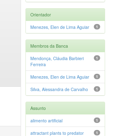
Orientador
Menezes, Elen de Lima Aguiar
1
Membros da Banca
Mendonça, Cláudia Barbieri
1
Ferreira
Menezes, Elen de Lima Aguiar
1
Silva, Alessandra de Carvalho
1
Assunto
alimento artificial
1
attractant plants to predator
1