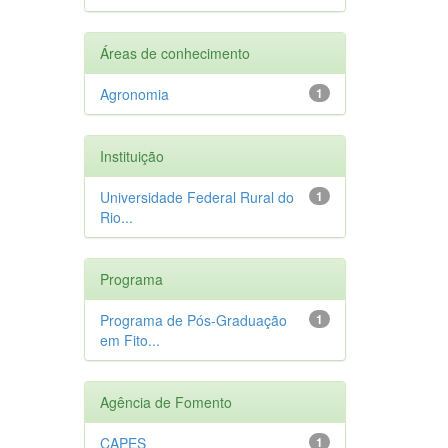
Áreas de conhecimento
Agronomia
1
Instituição
Universidade Federal Rural do
1
Rio...
Programa
Programa de Pós-Graduação
1
em Fito...
Agência de Fomento
CAPES
1