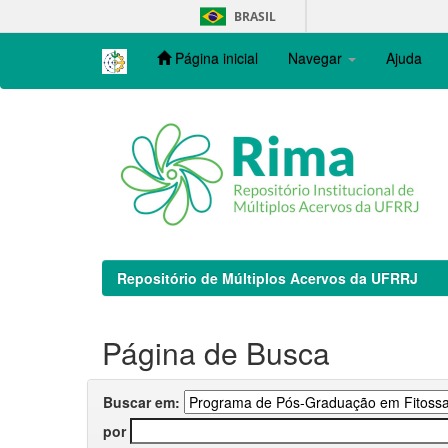
Skip
BRASIL
navigation
Página inicial
Navegar
Ajuda
Repositório de Múltiplos Acervos da UFRRJ
Página de Busca
Buscar em:
por