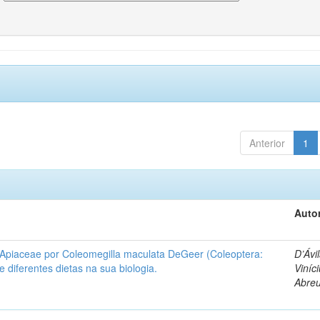
Anterior
1
Autor
 Apiaceae por Coleomegilla maculata DeGeer (Coleoptera:
D’Ávil
de diferentes dietas na sua biologia.
Viníc
Abre