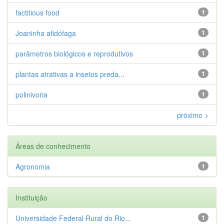
factitious food
1
Joaninha afidófaga
1
parâmetros biológicos e reprodutivos
1
plantas atrativas a insetos preda...
1
polinivoria
1
próximo >
Áreas de conhecimento
Agronomia
1
Instituição
Universidade Federal Rural do Rio...
1