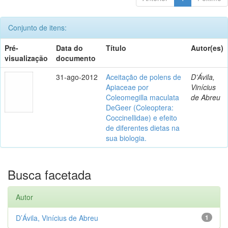
Conjunto de itens:
Pré-
Data do
Título
Autor(es)
visualização
documento
31-ago-2012
Aceitação de polens de
D’Ávila,
Apiaceae por
Vinícius
Coleomegilla maculata
de Abreu
DeGeer (Coleoptera:
Coccinellidae) e efeito
de diferentes dietas na
sua biologia.
Busca facetada
Autor
D’Ávila, Vinícius de Abreu
1