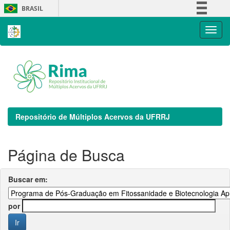
Skip
BRASIL
navigation
Simplifique!
Comunica BR
Participe
Acesso à informação
Legislação
Canais
Repositório de Múltiplos Acervos da UFRRJ
Página de Busca
Buscar em:
por