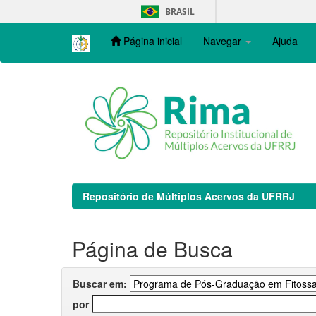
Skip
BRASIL
navigation
Página inicial
Navegar
Ajuda
Repositório de Múltiplos Acervos da UFRRJ
Página de Busca
Buscar em:
por