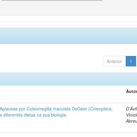
Anterior
1
Autor
 Apiaceae por Coleomegilla maculata DeGeer (Coleoptera:
D’Ávil
de diferentes dietas na sua biologia.
Viníc
Abre