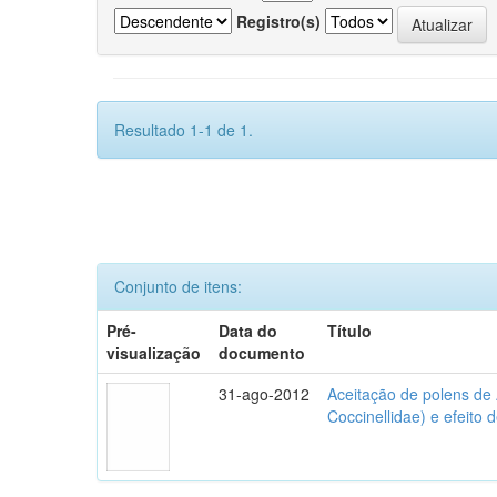
Registro(s)
Resultado 1-1 de 1.
Conjunto de itens:
Pré-
Data do
Título
visualização
documento
31-ago-2012
Aceitação de polens de
Coccinellidae) e efeito 