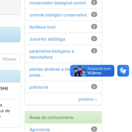
conservation biological control
1
controle biológico conservativo
1
factitious food
1
Joaninha afidófaga
1
parâmetros biológicos e
1
reprodutivos
Póximo
plantas atrativas a insetos
1
preda...
polinivoria
1
(es)
próximo >
a,
ius de
u
Áreas de conhecimento
Agronomia
1