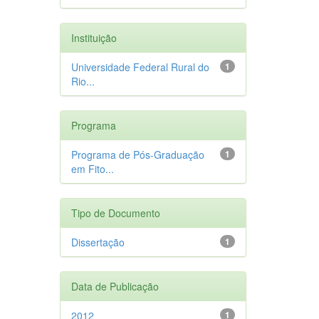
Instituição
Universidade Federal Rural do
1
Rio...
Programa
Programa de Pós-Graduação
1
em Fito...
Tipo de Documento
Dissertação
1
Data de Publicação
2012
1