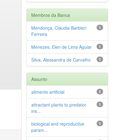
Membros da Banca
Mendonça, Cláudia Barbieri
1
Ferreira
Menezes, Elen de Lima Aguiar
1
Silva, Alessandra de Carvalho
1
Assunto
alimento artificial
1
attractant plants to predator
1
ins...
biological and reproductive
1
param...