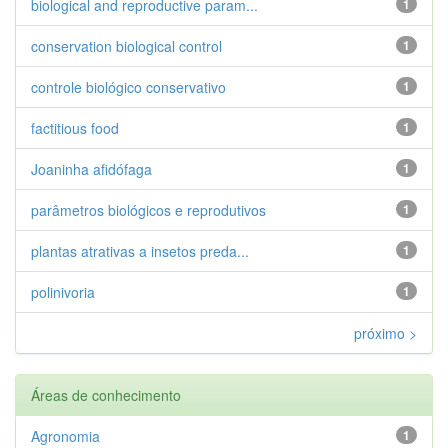
biological and reproductive param...
1
conservation biological control
1
controle biológico conservativo
1
factitious food
1
Joaninha afidófaga
1
parâmetros biológicos e reprodutivos
1
plantas atrativas a insetos preda...
1
polinivoria
1
próximo >
Áreas de conhecimento
Agronomia
1