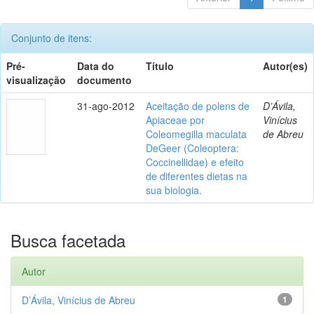
Conjunto de itens:
Pré-
Data do
Título
Autor(es)
visualização
documento
31-ago-2012
Aceitação de polens de
D’Ávila,
Apiaceae por
Vinícius
Coleomegilla maculata
de Abreu
DeGeer (Coleoptera:
Coccinellidae) e efeito
de diferentes dietas na
sua biologia.
Busca facetada
Autor
D’Ávila, Vinícius de Abreu
1