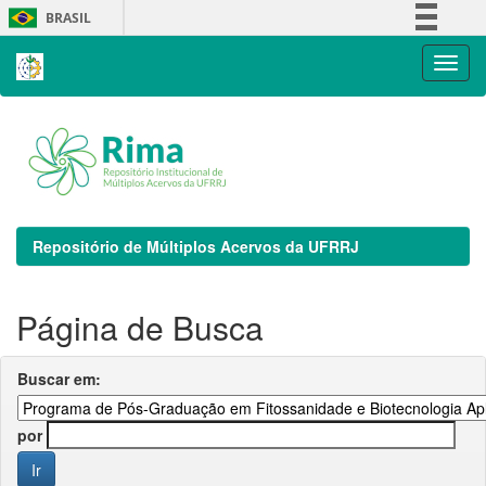
Skip
BRASIL
navigation
Simplifique!
Comunica BR
Participe
Acesso à informação
Legislação
Canais
Repositório de Múltiplos Acervos da UFRRJ
Página de Busca
Buscar em:
por