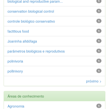
biological and reproductive param...
1
conservation biological control
1
controle biológico conservativo
1
factitious food
1
Joaninha afidófaga
1
parâmetros biológicos e reprodutivos
1
polinivoria
1
pollinivory
1
próximo >
Áreas de conhecimento
Agronomia
1