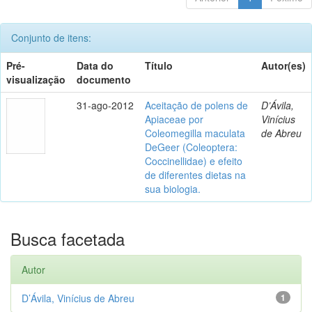
Conjunto de itens:
Pré-
Data do
Título
Autor(es)
visualização
documento
31-ago-2012
Aceitação de polens de
D’Ávila,
Apiaceae por
Vinícius
Coleomegilla maculata
de Abreu
DeGeer (Coleoptera:
Coccinellidae) e efeito
de diferentes dietas na
sua biologia.
Busca facetada
Autor
D’Ávila, Vinícius de Abreu
1