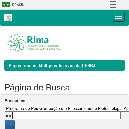
Skip
BRASIL
navigation
Simplifique!
Comunica BR
Participe
Acesso à informação
Legislação
Canais
Repositório de Múltiplos Acervos da UFRRJ
Página de Busca
Buscar em:
por