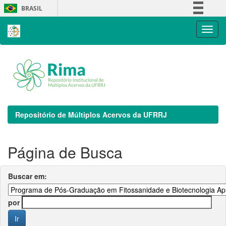
Skip
BRASIL
navigation
Simplifique!
Comunica BR
Participe
Acesso à informação
Legislação
Canais
Repositório de Múltiplos Acervos da UFRRJ
Página de Busca
Buscar em:
por