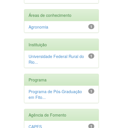
Áreas de conhecimento
Agronomia
1
Instituição
Universidade Federal Rural do
1
Rio...
Programa
Programa de Pós-Graduação
1
em Fito...
Agência de Fomento
CAPES
1