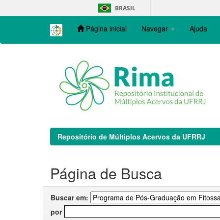
Skip
BRASIL
navigation
Página inicial
Navegar
Ajuda
Repositório de Múltiplos Acervos da UFRRJ
Página de Busca
Buscar em:
por