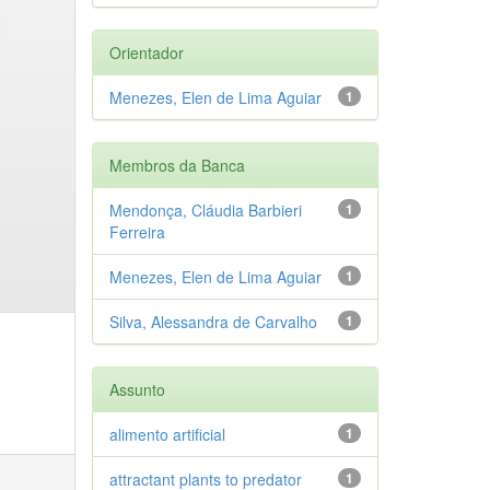
Orientador
Menezes, Elen de Lima Aguiar
1
Membros da Banca
Mendonça, Cláudia Barbieri
1
Ferreira
Menezes, Elen de Lima Aguiar
1
Silva, Alessandra de Carvalho
1
Assunto
alimento artificial
1
attractant plants to predator
1