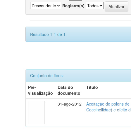
Registro(s)
Resultado 1-1 de 1.
Conjunto de itens:
Pré-
Data do
Título
visualização
documento
31-ago-2012
Aceitação de polens de
Coccinellidae) e efeito 