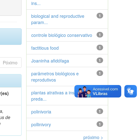
ins...
biological and reproductive
1
param...
controle biológico conservativo
1
factitious food
1
Joaninha afidófaga
1
Póximo
parâmetros biológicos e
1
reprodutivos
plantas atrativas a insetos
1
(es)
preda...
a,
polinivoria
1
ius de
u
pollinivory
1
próximo >