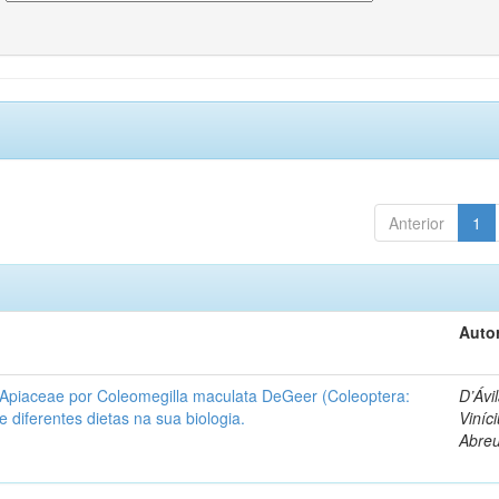
Anterior
1
Autor
 Apiaceae por Coleomegilla maculata DeGeer (Coleoptera:
D’Ávil
de diferentes dietas na sua biologia.
Viníc
Abre