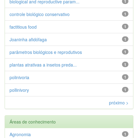
biological and reproductive param...
1
controle biológico conservativo
1
factitious food
1
Joaninha afidófaga
1
parâmetros biológicos e reprodutivos
1
plantas atrativas a insetos preda...
1
polinivoria
1
pollinivory
1
próximo >
Áreas de conhecimento
Agronomia
1