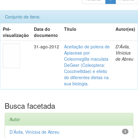
Conjunto de itens:
Pré-
Data do
Título
Autor(es)
visualização
documento
31-ago-2012
Aceitação de polens de
D’Ávila,
Apiaceae por
Vinícius
Coleomegilla maculata
de Abreu
DeGeer (Coleoptera:
Coccinellidae) e efeito
de diferentes dietas na
sua biologia.
Busca facetada
Autor
D’Ávila, Vinícius de Abreu
1