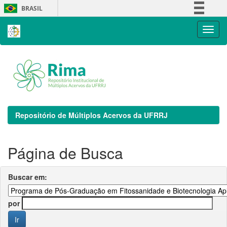
Skip
BRASIL
navigation
Simplifique!
Comunica BR
Participe
Acesso à informação
Legislação
Canais
Repositório de Múltiplos Acervos da UFRRJ
Página de Busca
Buscar em:
por