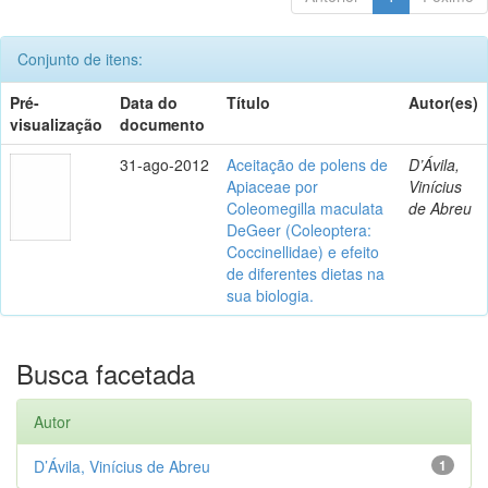
Conjunto de itens:
Pré-
Data do
Título
Autor(es)
visualização
documento
31-ago-2012
Aceitação de polens de
D’Ávila,
Apiaceae por
Vinícius
Coleomegilla maculata
de Abreu
DeGeer (Coleoptera:
Coccinellidae) e efeito
de diferentes dietas na
sua biologia.
Busca facetada
Autor
D’Ávila, Vinícius de Abreu
1