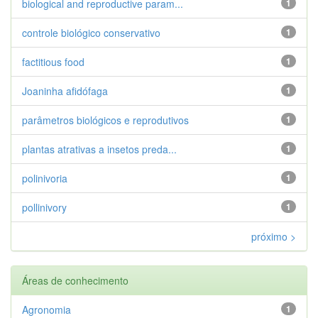
biological and reproductive param...
1
controle biológico conservativo
1
factitious food
1
Joaninha afidófaga
1
parâmetros biológicos e reprodutivos
1
plantas atrativas a insetos preda...
1
polinivoria
1
pollinivory
1
próximo >
Áreas de conhecimento
Agronomia
1