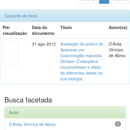
Conjunto de itens:
Pré-
Data do
Título
Autor(es)
visualização
documento
31-ago-2012
Aceitação de polens de
D’Ávila,
Apiaceae por
Vinícius
Coleomegilla maculata
de Abreu
DeGeer (Coleoptera:
Coccinellidae) e efeito
de diferentes dietas na
sua biologia.
Busca facetada
Autor
D’Ávila, Vinícius de Abreu
1