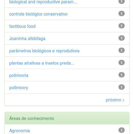
biological and reproductive param...
1
controle biológico conservativo
1
factitious food
1
Joaninha afidófaga
1
parâmetros biológicos e reprodutivos
1
plantas atrativas a insetos preda...
1
polinivoria
1
pollinivory
1
próximo >
Áreas de conhecimento
Agronomia
1