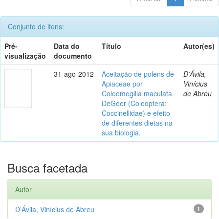
Conjunto de itens:
Pré-
Data do
Título
Autor(es)
visualização
documento
31-ago-2012
Aceitação de polens de
D’Ávila,
Apiaceae por
Vinícius
Coleomegilla maculata
de Abreu
DeGeer (Coleoptera:
Coccinellidae) e efeito
de diferentes dietas na
sua biologia.
Busca facetada
Autor
D’Ávila, Vinícius de Abreu
1