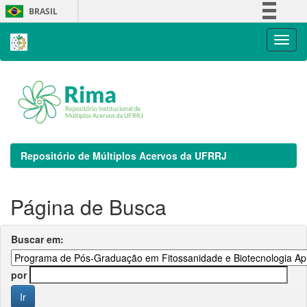
Skip
BRASIL
navigation
Simplifique!
Comunica BR
Participe
Acesso à informação
Legislação
Canais
Repositório de Múltiplos Acervos da UFRRJ
Página de Busca
Buscar em:
por