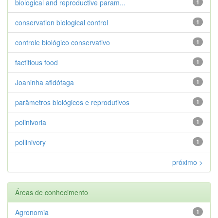
biological and reproductive param...
1
conservation biological control
1
controle biológico conservativo
1
factitious food
1
Joaninha afidófaga
1
parâmetros biológicos e reprodutivos
1
polinivoria
1
pollinivory
1
próximo >
Áreas de conhecimento
Agronomia
1