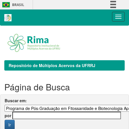
Skip
BRASIL
navigation
Simplifique!
Comunica BR
Participe
Acesso à informação
Legislação
Canais
Repositório de Múltiplos Acervos da UFRRJ
Página de Busca
Buscar em:
por