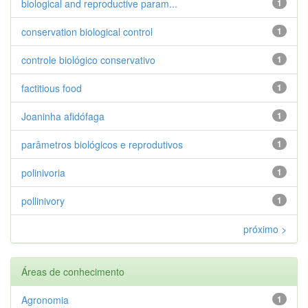
biological and reproductive param...
1
conservation biological control
1
controle biológico conservativo
1
factitious food
1
Joaninha afidófaga
1
parâmetros biológicos e reprodutivos
1
polinivoria
1
pollinivory
1
próximo >
Áreas de conhecimento
Agronomia
1