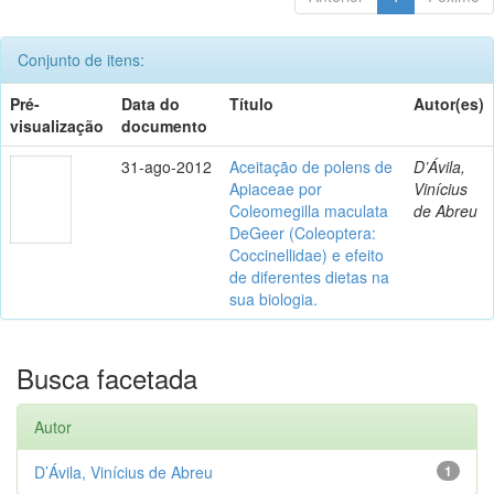
Conjunto de itens:
Pré-
Data do
Título
Autor(es)
visualização
documento
31-ago-2012
Aceitação de polens de
D’Ávila,
Apiaceae por
Vinícius
Coleomegilla maculata
de Abreu
DeGeer (Coleoptera:
Coccinellidae) e efeito
de diferentes dietas na
sua biologia.
Busca facetada
Autor
D’Ávila, Vinícius de Abreu
1