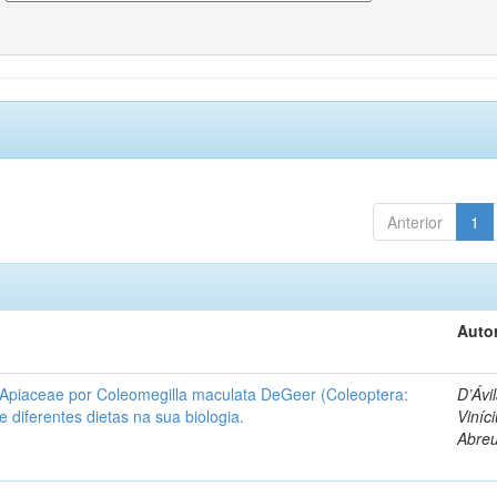
Anterior
1
Autor
 Apiaceae por Coleomegilla maculata DeGeer (Coleoptera:
D’Ávil
de diferentes dietas na sua biologia.
Viníc
Abre