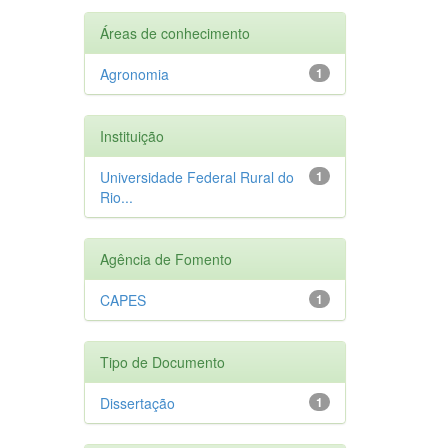
Áreas de conhecimento
Agronomia
1
Instituição
Universidade Federal Rural do
1
Rio...
Agência de Fomento
CAPES
1
Tipo de Documento
Dissertação
1