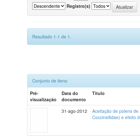
Registro(s)
Resultado 1-1 de 1.
Conjunto de itens:
Pré-
Data do
Título
visualização
documento
31-ago-2012
Aceitação de polens de
Coccinellidae) e efeito 