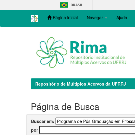
Skip
BRASIL
navigation
Página inicial
Navegar
Ajuda
Repositório de Múltiplos Acervos da UFRRJ
Página de Busca
Buscar em:
por