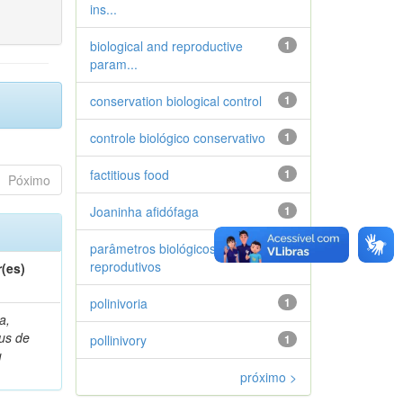
ins...
biological and reproductive
1
param...
conservation biological control
1
controle biológico conservativo
1
factitious food
1
Póximo
Joaninha afidófaga
1
parâmetros biológicos e
1
reprodutivos
(es)
polinivoria
1
a,
ius de
pollinivory
1
u
próximo >