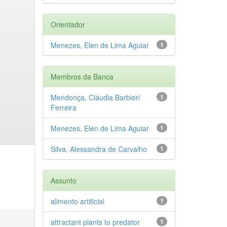
Orientador
Menezes, Elen de Lima Aguiar
1
Membros da Banca
Mendonça, Cláudia Barbieri
1
Ferreira
Menezes, Elen de Lima Aguiar
1
Silva, Alessandra de Carvalho
1
Assunto
alimento artificial
1
attractant plants to predator
1