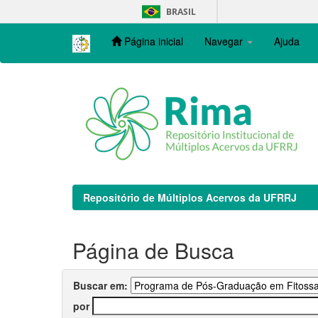
Skip
BRASIL
navigation
Página inicial
Navegar
Ajuda
Repositório de Múltiplos Acervos da UFRRJ
Página de Busca
Buscar em:
por