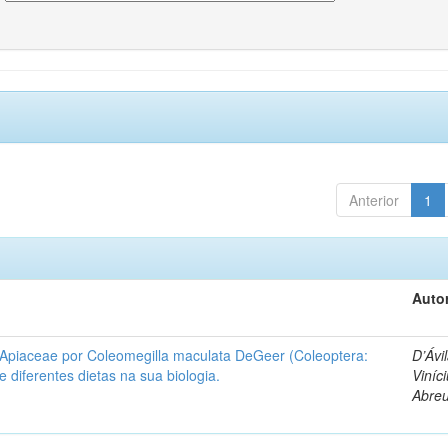
Anterior
1
Autor
 Apiaceae por Coleomegilla maculata DeGeer (Coleoptera:
D’Ávil
de diferentes dietas na sua biologia.
Viníc
Abre