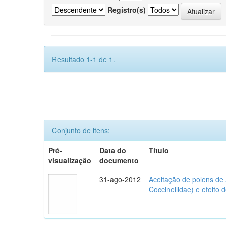
Registro(s)
Resultado 1-1 de 1.
Conjunto de itens:
Pré-
Data do
Título
visualização
documento
31-ago-2012
Aceitação de polens de
Coccinellidae) e efeito 