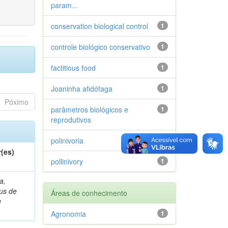
param...
conservation biological control
1
controle biológico conservativo
1
factitious food
1
Joaninha afidófaga
1
Póximo
parâmetros biológicos e
1
reprodutivos
polinivoria
1
(es)
pollinivory
1
a,
ius de
Áreas de conhecimento
u
Agronomia
1