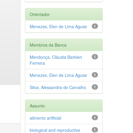
Orientador
Menezes, Elen de Lima Aguiar
1
Membros da Banca
Mendonça, Cláudia Barbieri
1
Ferreira
Menezes, Elen de Lima Aguiar
1
Silva, Alessandra de Carvalho
1
Assunto
alimento artificial
1
biological and reproductive
1