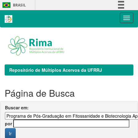
Skip
BRASIL
navigation
Simplifique!
Comunica BR
Participe
Acesso à informação
Legislação
Canais
Repositório de Múltiplos Acervos da UFRRJ
Página de Busca
Buscar em:
por