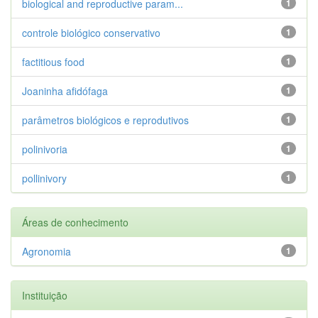
biological and reproductive param...
1
controle biológico conservativo
1
factitious food
1
Joaninha afidófaga
1
parâmetros biológicos e reprodutivos
1
polinivoria
1
pollinivory
1
Áreas de conhecimento
Agronomia
1
Instituição