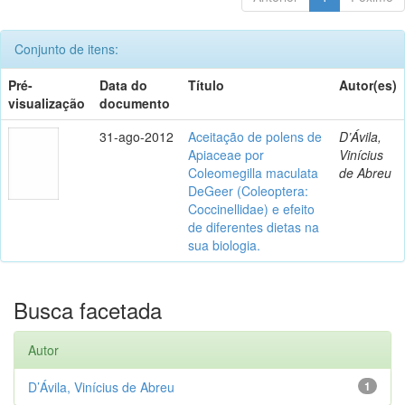
Conjunto de itens:
Pré-
Data do
Título
Autor(es)
visualização
documento
31-ago-2012
Aceitação de polens de
D’Ávila,
Apiaceae por
Vinícius
Coleomegilla maculata
de Abreu
DeGeer (Coleoptera:
Coccinellidae) e efeito
de diferentes dietas na
sua biologia.
Busca facetada
Autor
D’Ávila, Vinícius de Abreu
1