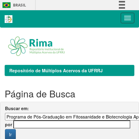
Skip
BRASIL
navigation
Simplifique!
Comunica BR
Participe
Acesso à informação
Legislação
Canais
Repositório de Múltiplos Acervos da UFRRJ
Página de Busca
Buscar em:
por