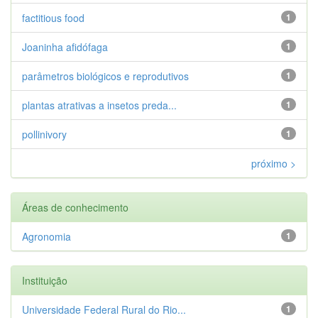
factitious food
1
Joaninha afidófaga
1
parâmetros biológicos e reprodutivos
1
plantas atrativas a insetos preda...
1
pollinivory
1
próximo >
Áreas de conhecimento
Agronomia
1
Instituição
Universidade Federal Rural do Rio...
1