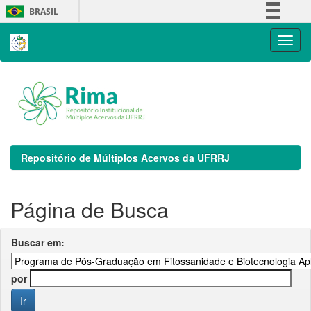
Skip
BRASIL
navigation
Simplifique!
Comunica BR
Participe
Acesso à informação
Legislação
Canais
Repositório de Múltiplos Acervos da UFRRJ
Página de Busca
Buscar em:
por