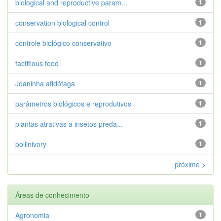
biological and reproductive param...
1
conservation biological control
1
controle biológico conservativo
1
factitious food
1
Joaninha afidófaga
1
parâmetros biológicos e reprodutivos
1
plantas atrativas a insetos preda...
1
pollinivory
1
próximo >
Áreas de conhecimento
Agronomia
1