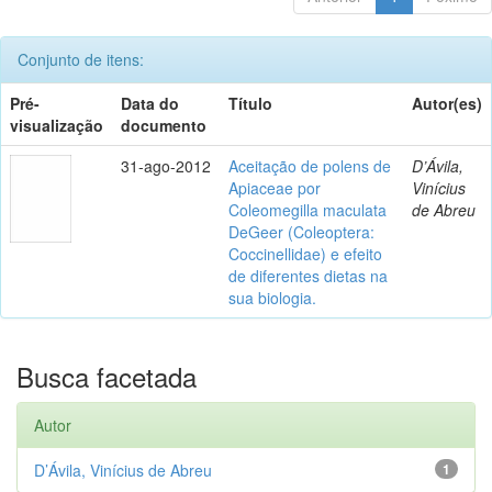
Conjunto de itens:
Pré-
Data do
Título
Autor(es)
visualização
documento
31-ago-2012
Aceitação de polens de
D’Ávila,
Apiaceae por
Vinícius
Coleomegilla maculata
de Abreu
DeGeer (Coleoptera:
Coccinellidae) e efeito
de diferentes dietas na
sua biologia.
Busca facetada
Autor
D’Ávila, Vinícius de Abreu
1