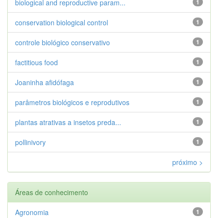
biological and reproductive param...
1
conservation biological control
1
controle biológico conservativo
1
factitious food
1
Joaninha afidófaga
1
parâmetros biológicos e reprodutivos
1
plantas atrativas a insetos preda...
1
pollinivory
1
próximo >
Áreas de conhecimento
Agronomia
1