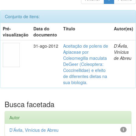
Conjunto de itens:
Pré-
Data do
Título
Autor(es)
visualização
documento
31-ago-2012
Aceitação de polens de
D’Ávila,
Apiaceae por
Vinícius
Coleomegilla maculata
de Abreu
DeGeer (Coleoptera:
Coccinellidae) e efeito
de diferentes dietas na
sua biologia.
Busca facetada
Autor
D’Ávila, Vinícius de Abreu
1