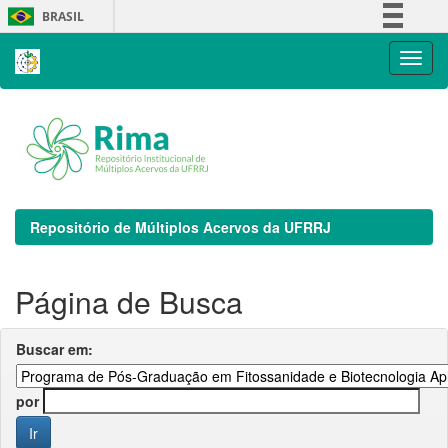
Skip
BRASIL
navigation
Simplifique!
Comunica BR
Participe
Acesso à informação
Legislação
Canais
Repositório de Múltiplos Acervos da UFRRJ
Página de Busca
Buscar em:
por