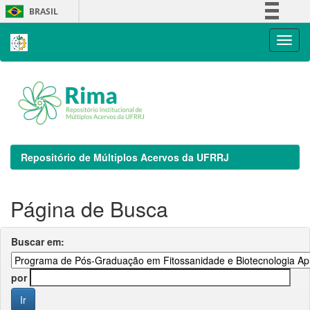
Skip
BRASIL
navigation
Simplifique!
Comunica BR
Participe
Acesso à informação
Legislação
Canais
Repositório de Múltiplos Acervos da UFRRJ
Página de Busca
Buscar em:
por