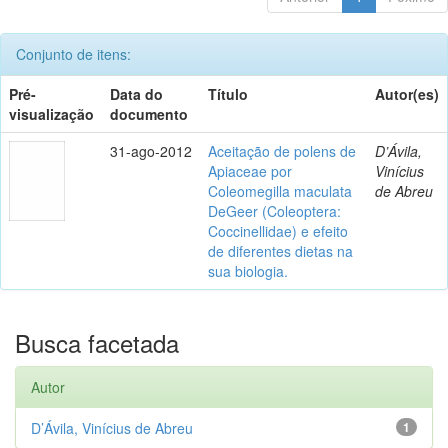
Conjunto de itens:
Pré-
Data do
Título
Autor(es)
visualização
documento
31-ago-2012
Aceitação de polens de
D’Ávila,
Apiaceae por
Vinícius
Coleomegilla maculata
de Abreu
DeGeer (Coleoptera:
Coccinellidae) e efeito
de diferentes dietas na
sua biologia.
Busca facetada
Autor
D’Ávila, Vinícius de Abreu
1