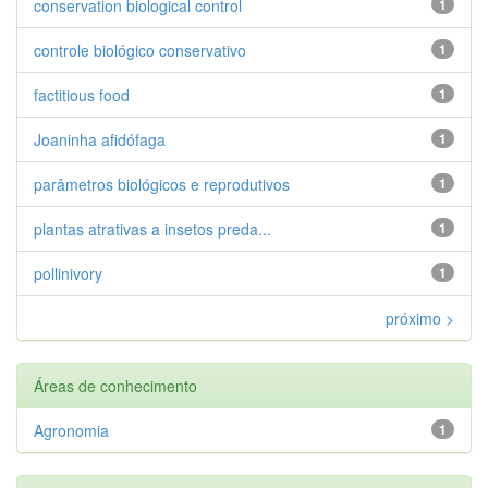
conservation biological control
1
controle biológico conservativo
1
factitious food
1
Joaninha afidófaga
1
parâmetros biológicos e reprodutivos
1
plantas atrativas a insetos preda...
1
pollinivory
1
próximo >
Áreas de conhecimento
Agronomia
1