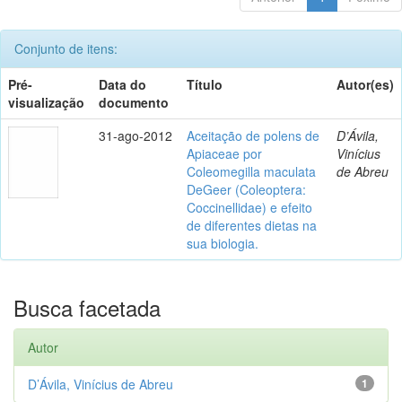
Conjunto de itens:
Pré-
Data do
Título
Autor(es)
visualização
documento
31-ago-2012
Aceitação de polens de
D’Ávila,
Apiaceae por
Vinícius
Coleomegilla maculata
de Abreu
DeGeer (Coleoptera:
Coccinellidae) e efeito
de diferentes dietas na
sua biologia.
Busca facetada
Autor
D’Ávila, Vinícius de Abreu
1