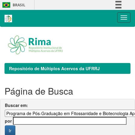
Skip
BRASIL
navigation
Simplifique!
Comunica BR
Participe
Acesso à informação
Legislação
Canais
Repositório de Múltiplos Acervos da UFRRJ
Página de Busca
Buscar em:
por