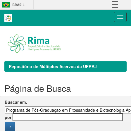
Skip
BRASIL
navigation
Simplifique!
Comunica BR
Participe
Acesso à informação
Legislação
Canais
Repositório de Múltiplos Acervos da UFRRJ
Página de Busca
Buscar em:
por