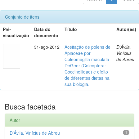
Conjunto de itens:
Pré-
Data do
Título
Autor(es)
visualização
documento
31-ago-2012
Aceitação de polens de
D’Ávila,
Apiaceae por
Vinícius
Coleomegilla maculata
de Abreu
DeGeer (Coleoptera:
Coccinellidae) e efeito
de diferentes dietas na
sua biologia.
Busca facetada
Autor
D’Ávila, Vinícius de Abreu
1