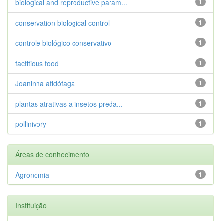
biological and reproductive param...
1
conservation biological control
1
controle biológico conservativo
1
factitious food
1
Joaninha afidófaga
1
plantas atrativas a insetos preda...
1
pollinivory
1
Áreas de conhecimento
Agronomia
1
Instituição