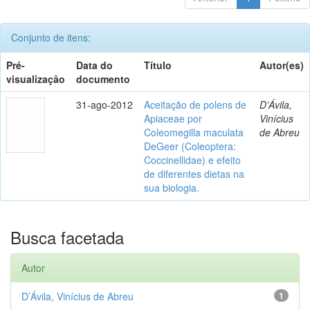
Conjunto de itens:
Pré-
Data do
Título
Autor(es)
visualização
documento
31-ago-2012
Aceitação de polens de
D’Ávila,
Apiaceae por
Vinícius
Coleomegilla maculata
de Abreu
DeGeer (Coleoptera:
Coccinellidae) e efeito
de diferentes dietas na
sua biologia.
Busca facetada
Autor
D’Ávila, Vinícius de Abreu
1