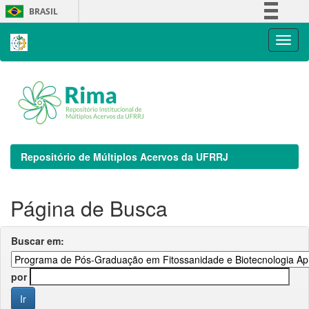
Skip
BRASIL
navigation
Simplifique!
Comunica BR
Participe
Acesso à informação
Legislação
Canais
Repositório de Múltiplos Acervos da UFRRJ
Página de Busca
Buscar em:
por