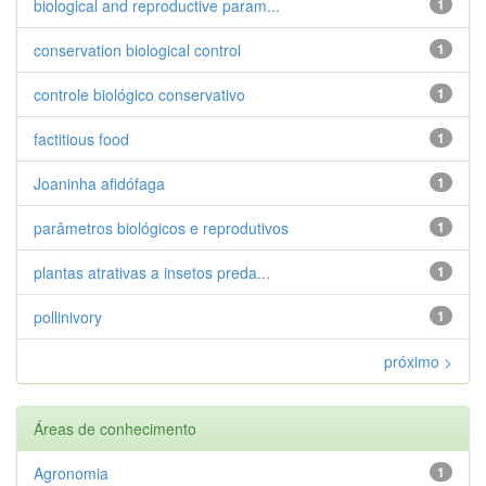
biological and reproductive param...
1
conservation biological control
1
controle biológico conservativo
1
factitious food
1
Joaninha afidófaga
1
parâmetros biológicos e reprodutivos
1
plantas atrativas a insetos preda...
1
pollinivory
1
próximo >
Áreas de conhecimento
Agronomia
1