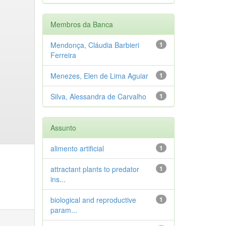
Membros da Banca
Mendonça, Cláudia Barbieri
1
Ferreira
Menezes, Elen de Lima Aguiar
1
Silva, Alessandra de Carvalho
1
Assunto
alimento artificial
1
attractant plants to predator
1
ins...
biological and reproductive
1
param...