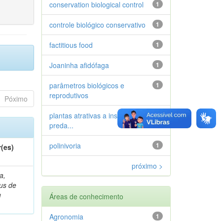
conservation biological control
1
controle biológico conservativo
1
factitious food
1
Joaninha afidófaga
1
parâmetros biológicos e
1
reprodutivos
Póximo
plantas atrativas a insetos
1
preda...
polinivoria
1
(es)
próximo >
a,
ius de
u
Áreas de conhecimento
Agronomia
1