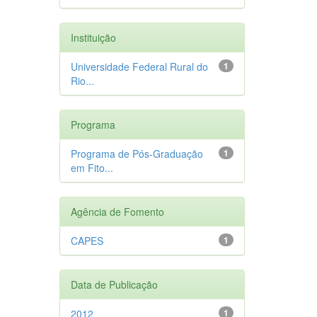
Instituição
Universidade Federal Rural do
1
Rio...
Programa
Programa de Pós-Graduação
1
em Fito...
Agência de Fomento
CAPES
1
Data de Publicação
2012
1