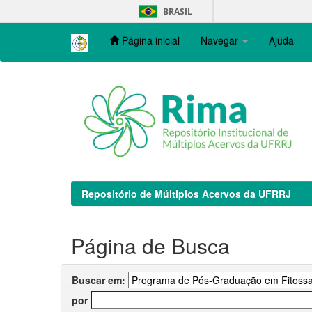
Skip
BRASIL
navigation
Página inicial
Navegar
Ajuda
Repositório de Múltiplos Acervos da UFRRJ
Página de Busca
Buscar em:
por