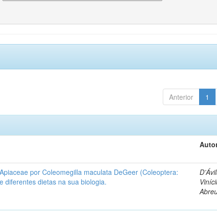
Anterior
1
Autor
 Apiaceae por Coleomegilla maculata DeGeer (Coleoptera:
D’Ávil
de diferentes dietas na sua biologia.
Viníc
Abre