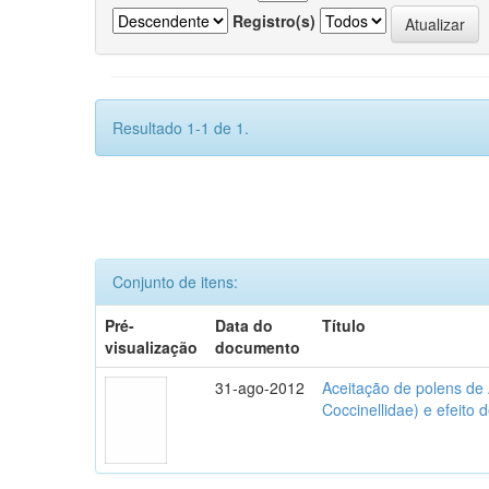
Registro(s)
Resultado 1-1 de 1.
Conjunto de itens:
Pré-
Data do
Título
visualização
documento
31-ago-2012
Aceitação de polens de
Coccinellidae) e efeito 