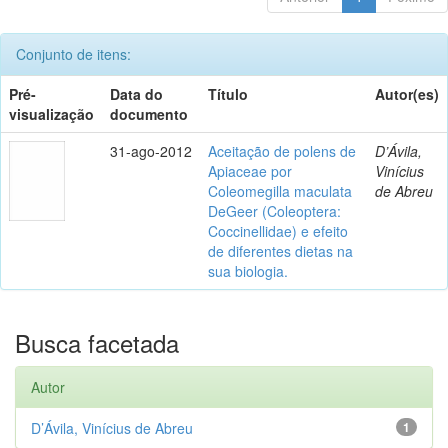
Conjunto de itens:
Pré-
Data do
Título
Autor(es)
visualização
documento
31-ago-2012
Aceitação de polens de
D’Ávila,
Apiaceae por
Vinícius
Coleomegilla maculata
de Abreu
DeGeer (Coleoptera:
Coccinellidae) e efeito
de diferentes dietas na
sua biologia.
Busca facetada
Autor
D’Ávila, Vinícius de Abreu
1