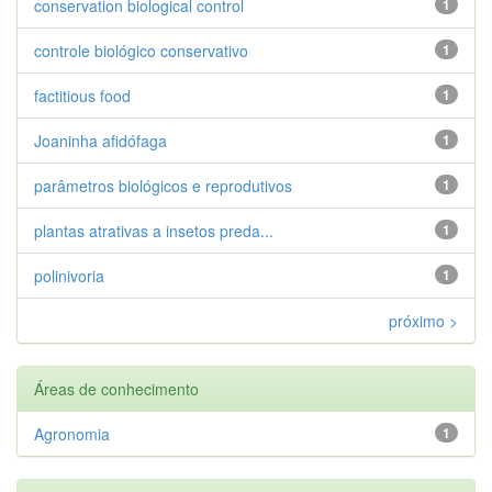
conservation biological control
1
controle biológico conservativo
1
factitious food
1
Joaninha afidófaga
1
parâmetros biológicos e reprodutivos
1
plantas atrativas a insetos preda...
1
polinivoria
1
próximo >
Áreas de conhecimento
Agronomia
1