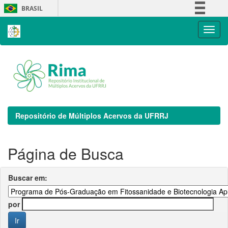
Skip
BRASIL
navigation
Simplifique!
Comunica BR
Participe
Acesso à informação
Legislação
Canais
Repositório de Múltiplos Acervos da UFRRJ
Página de Busca
Buscar em:
por