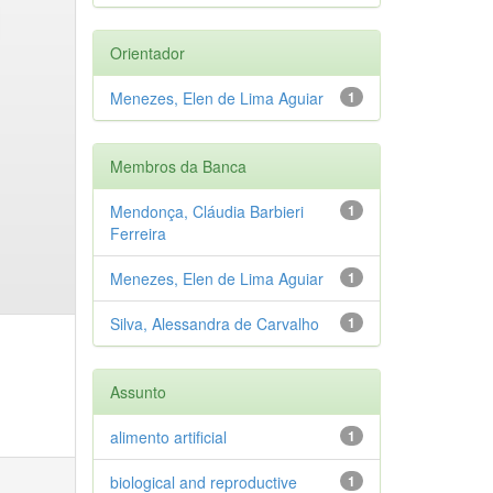
Orientador
Menezes, Elen de Lima Aguiar
1
Membros da Banca
Mendonça, Cláudia Barbieri
1
Ferreira
Menezes, Elen de Lima Aguiar
1
Silva, Alessandra de Carvalho
1
Assunto
alimento artificial
1
biological and reproductive
1