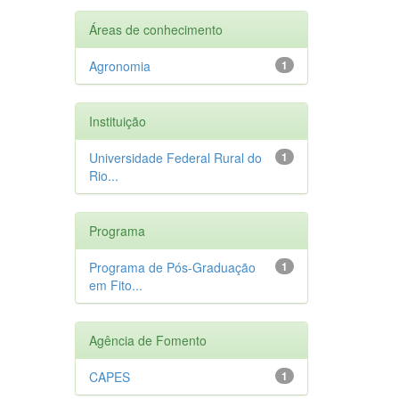
Áreas de conhecimento
Agronomia
1
Instituição
Universidade Federal Rural do
1
Rio...
Programa
Programa de Pós-Graduação
1
em Fito...
Agência de Fomento
CAPES
1