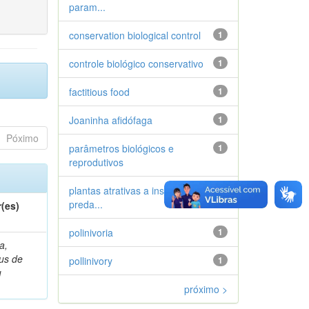
param...
conservation biological control
1
controle biológico conservativo
1
factitious food
1
Joaninha afidófaga
1
Póximo
parâmetros biológicos e
1
reprodutivos
plantas atrativas a insetos
1
preda...
(es)
polinivoria
1
a,
ius de
pollinivory
1
u
próximo >