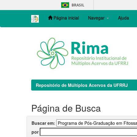
Skip
BRASIL
navigation
Página inicial
Navegar
Ajuda
Repositório de Múltiplos Acervos da UFRRJ
Página de Busca
Buscar em:
por