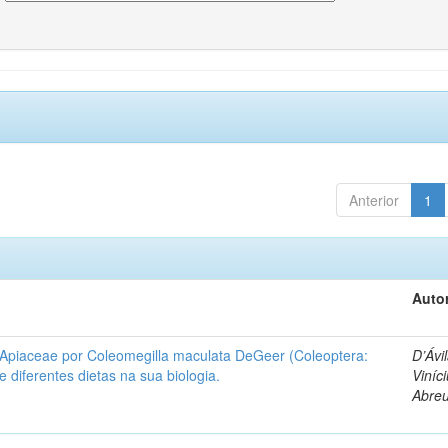
Anterior
1
Autor
 Apiaceae por Coleomegilla maculata DeGeer (Coleoptera:
D’Ávil
de diferentes dietas na sua biologia.
Viníc
Abre