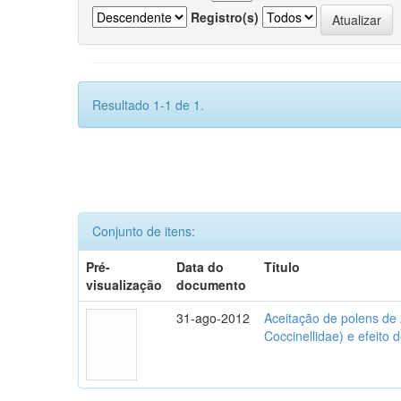
Registro(s)
Resultado 1-1 de 1.
Conjunto de itens:
Pré-
Data do
Título
visualização
documento
31-ago-2012
Aceitação de polens de
Coccinellidae) e efeito 