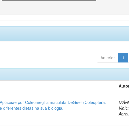
Anterior
1
Autor
 Apiaceae por Coleomegilla maculata DeGeer (Coleoptera:
D’Ávil
de diferentes dietas na sua biologia.
Viníc
Abre