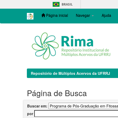
Skip
BRASIL
navigation
Página inicial
Navegar
Ajuda
Repositório de Múltiplos Acervos da UFRRJ
Página de Busca
Buscar em:
por