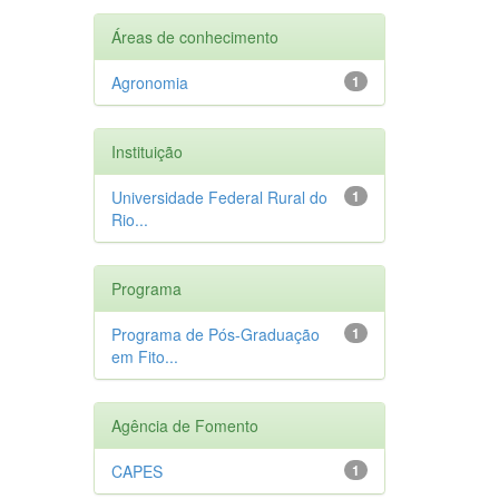
Áreas de conhecimento
Agronomia
1
Instituição
Universidade Federal Rural do
1
Rio...
Programa
Programa de Pós-Graduação
1
em Fito...
Agência de Fomento
CAPES
1