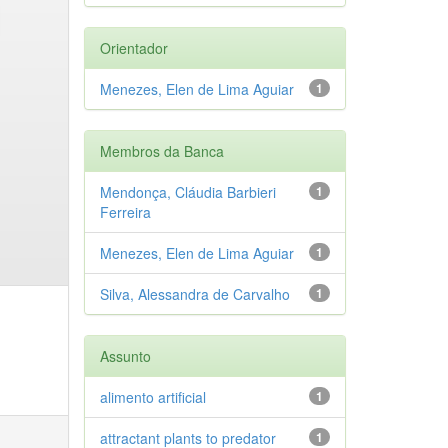
Orientador
Menezes, Elen de Lima Aguiar
1
Membros da Banca
Mendonça, Cláudia Barbieri
1
Ferreira
Menezes, Elen de Lima Aguiar
1
Silva, Alessandra de Carvalho
1
Assunto
alimento artificial
1
attractant plants to predator
1