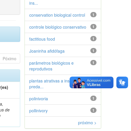
ins...
conservation biological control
1
controle biológico conservativo
1
factitious food
1
Joaninha afidófaga
1
Póximo
parâmetros biológicos e
1
reprodutivos
plantas atrativas a insetos
1
preda...
(es)
polinivoria
1
a,
ius de
pollinivory
1
u
próximo >