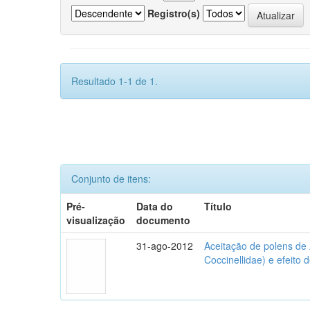
Registro(s)
Resultado 1-1 de 1.
Conjunto de itens:
Pré-
Data do
Título
visualização
documento
31-ago-2012
Aceitação de polens de
Coccinellidae) e efeito 