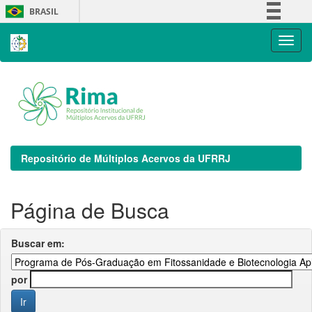
Skip
BRASIL
navigation
Simplifique!
Comunica BR
Participe
Acesso à informação
Legislação
Canais
Repositório de Múltiplos Acervos da UFRRJ
Página de Busca
Buscar em:
por