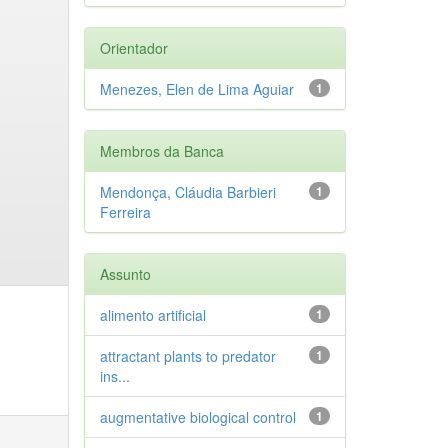
Orientador
Menezes, Elen de Lima Aguiar
1
Membros da Banca
Mendonça, Cláudia Barbieri
1
Ferreira
Assunto
alimento artificial
1
attractant plants to predator
1
ins...
augmentative biological control
1