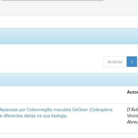
Anterior
1
Autor
 Apiaceae por Coleomegilla maculata DeGeer (Coleoptera:
D’Ávil
de diferentes dietas na sua biologia.
Viníc
Abre