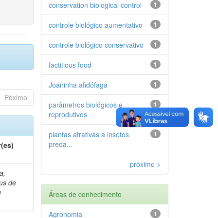
conservation biological control
1
controle biológico aumentativo
1
controle biológico conservativo
1
factitious food
1
Joaninha afidófaga
1
Póximo
parâmetros biológicos e
1
reprodutivos
plantas atrativas a insetos
1
preda...
(es)
próximo >
a,
ius de
u
Áreas de conhecimento
Agronomia
1