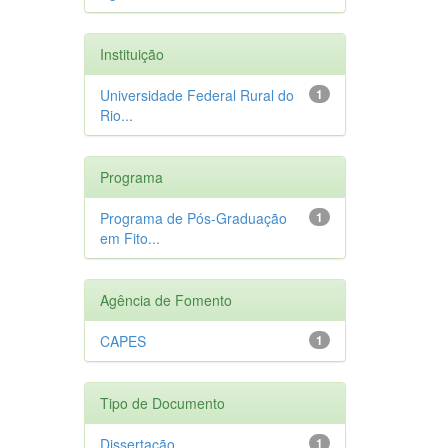
Instituição
Universidade Federal Rural do
1
Rio...
Programa
Programa de Pós-Graduação
1
em Fito...
Agência de Fomento
CAPES
1
Tipo de Documento
Dissertação
1