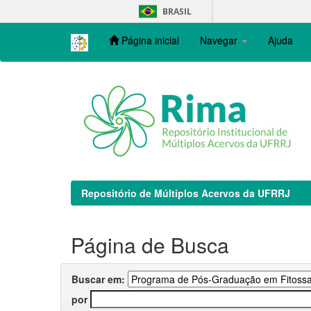
Skip
BRASIL
navigation
Página inicial
Navegar
Ajuda
Repositório de Múltiplos Acervos da UFRRJ
Página de Busca
Buscar em:
por