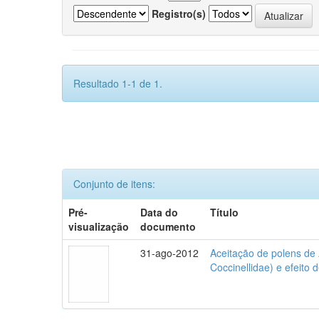
Registro(s)
Resultado 1-1 de 1.
Conjunto de itens:
Pré-
Data do
Título
visualização
documento
31-ago-2012
Aceitação de polens de
Coccinellidae) e efeito 