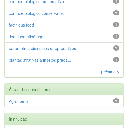
controle biológico aumentativo
1
controle biológico conservativo
1
factitious food
1
Joaninha afidófaga
1
parâmetros biológicos e reprodutivos
1
plantas atrativas a insetos preda...
1
próximo >
Áreas de conhecimento
Agronomia
1
Instituição