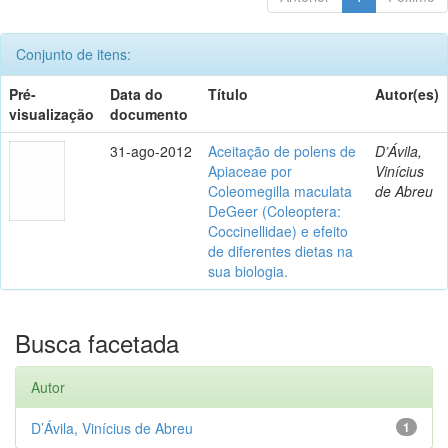
Conjunto de itens:
Pré-
Data do
Título
Autor(es)
visualização
documento
31-ago-2012
Aceitação de polens de
D’Ávila,
Apiaceae por
Vinícius
Coleomegilla maculata
de Abreu
DeGeer (Coleoptera:
Coccinellidae) e efeito
de diferentes dietas na
sua biologia.
Busca facetada
Autor
D’Ávila, Vinícius de Abreu
1