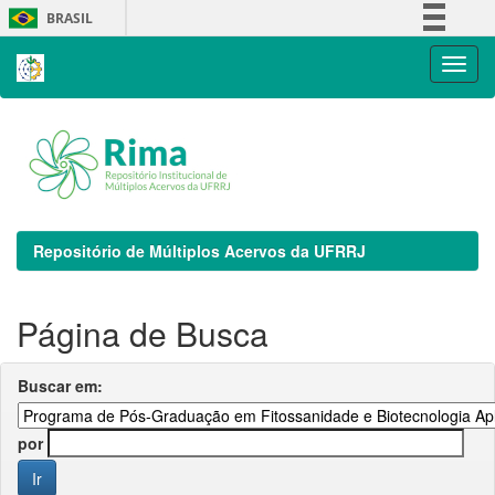
Skip
BRASIL
navigation
Simplifique!
Comunica BR
Participe
Acesso à informação
Legislação
Canais
Repositório de Múltiplos Acervos da UFRRJ
Página de Busca
Buscar em:
por