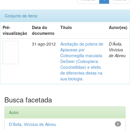
Conjunto de itens:
Pré-
Data do
Título
Autor(es)
visualização
documento
31-ago-2012
Aceitação de polens de
D’Ávila,
Apiaceae por
Vinícius
Coleomegilla maculata
de Abreu
DeGeer (Coleoptera:
Coccinellidae) e efeito
de diferentes dietas na
sua biologia.
Busca facetada
Autor
D’Ávila, Vinícius de Abreu
1