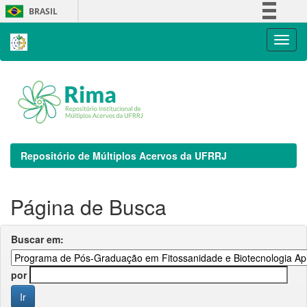
Skip
BRASIL
navigation
Simplifique!
Comunica BR
Participe
Acesso à informação
Legislação
Canais
Repositório de Múltiplos Acervos da UFRRJ
Página de Busca
Buscar em:
por