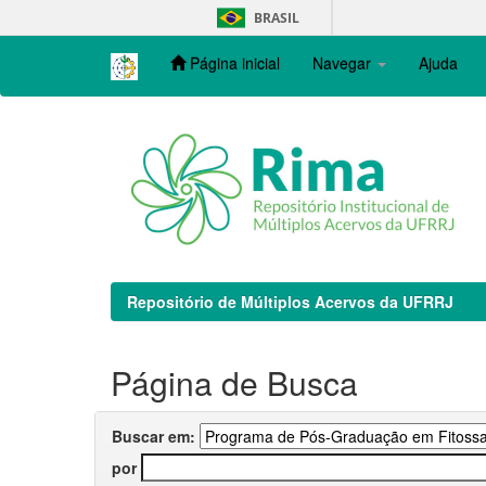
Skip
BRASIL
navigation
Página inicial
Navegar
Ajuda
Repositório de Múltiplos Acervos da UFRRJ
Página de Busca
Buscar em:
por