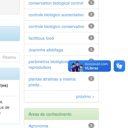
conservation biological control
1
controle biológico aumentativo
1
controle biológico conservativo
1
factitious food
1
Joaninha afidófaga
1
Póximo
parâmetros biológicos e
1
reprodutivos
plantas atrativas a insetos
1
preda...
(es)
próximo >
a,
ius de
u
Áreas de conhecimento
Agronomia
1