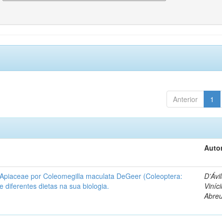
Anterior
1
Autor
 Apiaceae por Coleomegilla maculata DeGeer (Coleoptera:
D’Ávil
de diferentes dietas na sua biologia.
Viníc
Abre