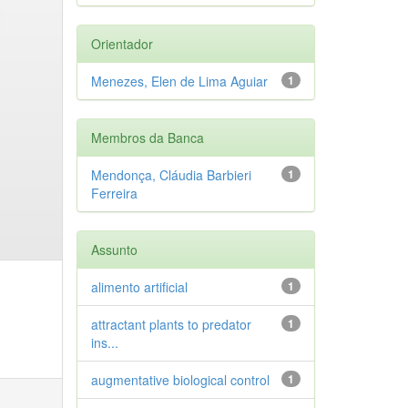
Orientador
Menezes, Elen de Lima Aguiar
1
Membros da Banca
Mendonça, Cláudia Barbieri
1
Ferreira
Assunto
alimento artificial
1
attractant plants to predator
1
ins...
augmentative biological control
1