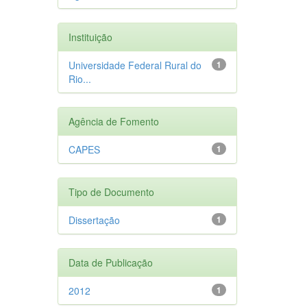
Instituição
Universidade Federal Rural do
1
Rio...
Agência de Fomento
CAPES
1
Tipo de Documento
Dissertação
1
Data de Publicação
2012
1