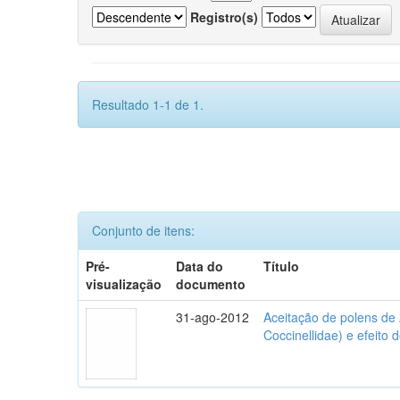
Registro(s)
Resultado 1-1 de 1.
Conjunto de itens:
Pré-
Data do
Título
visualização
documento
31-ago-2012
Aceitação de polens de
Coccinellidae) e efeito 