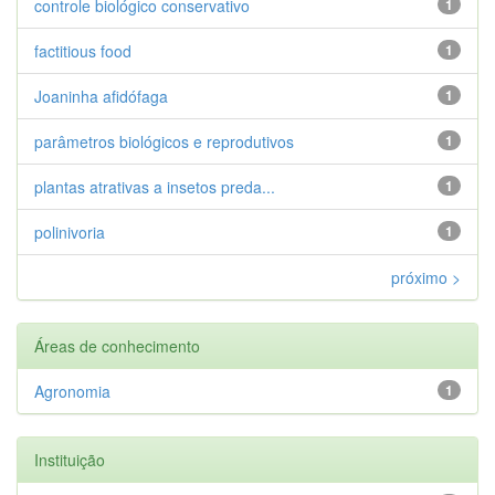
controle biológico conservativo
1
factitious food
1
Joaninha afidófaga
1
parâmetros biológicos e reprodutivos
1
plantas atrativas a insetos preda...
1
polinivoria
1
próximo >
Áreas de conhecimento
Agronomia
1
Instituição