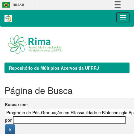
Skip
BRASIL
navigation
Simplifique!
Comunica BR
Participe
Acesso à informação
Legislação
Canais
Repositório de Múltiplos Acervos da UFRRJ
Página de Busca
Buscar em:
por