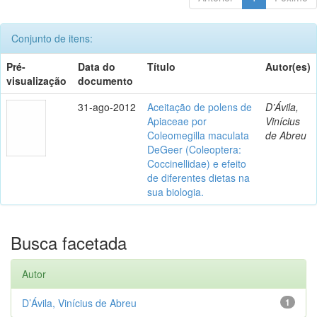
Conjunto de itens:
Pré-
Data do
Título
Autor(es)
visualização
documento
31-ago-2012
Aceitação de polens de
D’Ávila,
Apiaceae por
Vinícius
Coleomegilla maculata
de Abreu
DeGeer (Coleoptera:
Coccinellidae) e efeito
de diferentes dietas na
sua biologia.
Busca facetada
Autor
D’Ávila, Vinícius de Abreu
1