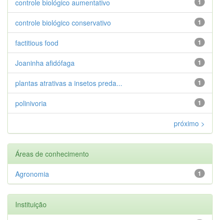
controle biológico aumentativo
1
controle biológico conservativo
1
factitious food
1
Joaninha afidófaga
1
plantas atrativas a insetos preda...
1
polinivoria
1
próximo >
Áreas de conhecimento
Agronomia
1
Instituição