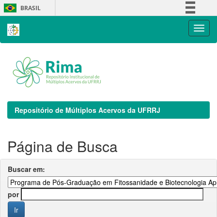
Skip
BRASIL
navigation
Simplifique!
Comunica BR
Participe
Acesso à informação
Legislação
Canais
Repositório de Múltiplos Acervos da UFRRJ
Página de Busca
Buscar em:
por