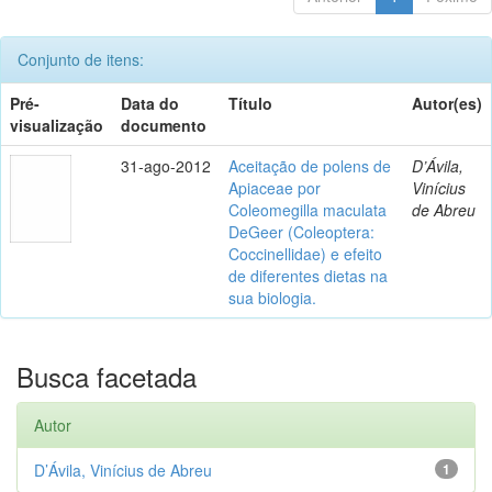
Conjunto de itens:
Pré-
Data do
Título
Autor(es)
visualização
documento
31-ago-2012
Aceitação de polens de
D’Ávila,
Apiaceae por
Vinícius
Coleomegilla maculata
de Abreu
DeGeer (Coleoptera:
Coccinellidae) e efeito
de diferentes dietas na
sua biologia.
Busca facetada
Autor
D’Ávila, Vinícius de Abreu
1