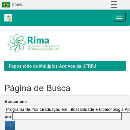
Skip
BRASIL
navigation
Simplifique!
Comunica BR
Participe
Acesso à informação
Legislação
Canais
Repositório de Múltiplos Acervos da UFRRJ
Página de Busca
Buscar em:
por