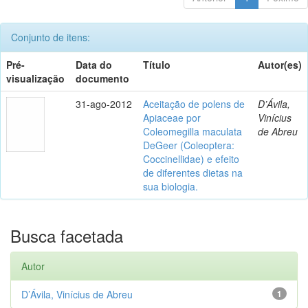
Conjunto de itens:
Pré-
Data do
Título
Autor(es)
visualização
documento
31-ago-2012
Aceitação de polens de
D’Ávila,
Apiaceae por
Vinícius
Coleomegilla maculata
de Abreu
DeGeer (Coleoptera:
Coccinellidae) e efeito
de diferentes dietas na
sua biologia.
Busca facetada
Autor
D’Ávila, Vinícius de Abreu
1