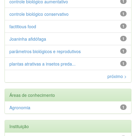
controle biológico aumentativo
1
controle biológico conservativo
1
factitious food
1
Joaninha afidófaga
1
parâmetros biológicos e reprodutivos
1
plantas atrativas a insetos preda...
1
próximo >
Áreas de conhecimento
Agronomia
1
Instituição