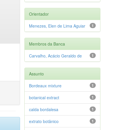
Orientador
Menezes, Elen de Lima Aguiar
1
Membros da Banca
Carvalho, Acácio Geraldo de
1
Assunto
Bordeaux mixture
1
botanical extract
1
calda bordalesa
1
extrato botânico
1