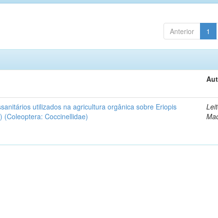
Anterior
1
Aut
ssanitários utilizados na agricultura orgânica sobre Eriopis
Leit
 (Coleoptera: Coccinellidae)
Ma