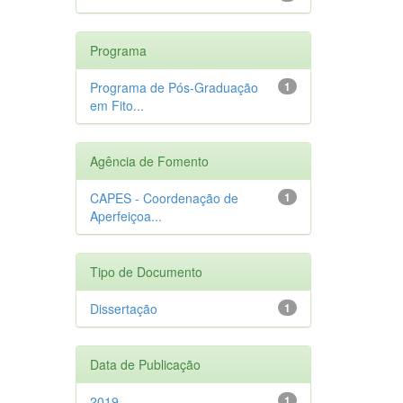
Programa
Programa de Pós-Graduação
1
em Fito...
Agência de Fomento
CAPES - Coordenação de
1
Aperfeiçoa...
Tipo de Documento
Dissertação
1
Data de Publicação
2019
1