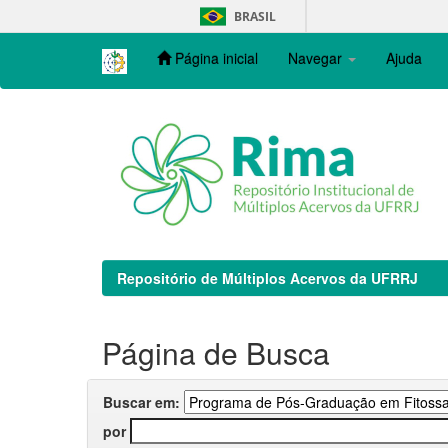
Skip
BRASIL
navigation
Página inicial
Navegar
Ajuda
Repositório de Múltiplos Acervos da UFRRJ
Página de Busca
Buscar em:
por