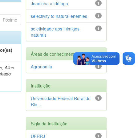
Joaninha afidófaga
1
selectivity to natural enemies
1
Póximo
seletividade aos inimigos
1
naturais
or(es)
Áreas de conhecimento
Agronomia
1
e, Aline
chado
Instituição
Universidade Federal Rural do
1
Rio...
Sigla da Instituição
UFRRJ
1