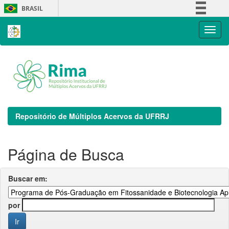
Skip
BRASIL
navigation
Simplifique!
Comunica BR
Participe
Acesso à informação
Legislação
Canais
Repositório de Múltiplos Acervos da UFRRJ
Página de Busca
Buscar em:
por