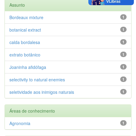
Assunto
Bordeaux mixture
1
botanical extract
1
calda bordalesa
1
extrato botânico
1
Joaninha afidófaga
1
selectivity to natural enemies
1
seletividade aos inimigos naturais
1
Áreas de conhecimento
Agronomia
1