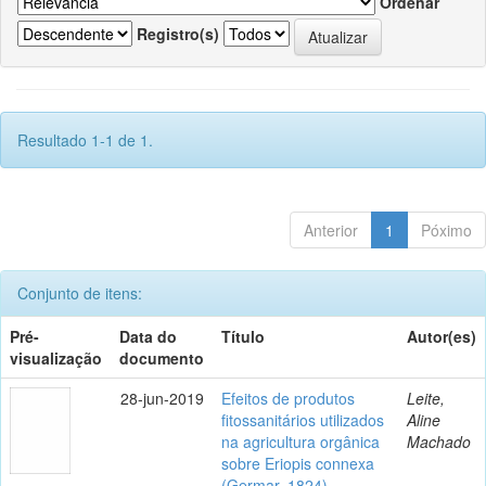
Ordenar
Registro(s)
Resultado 1-1 de 1.
Anterior
1
Póximo
Conjunto de itens:
Pré-
Data do
Título
Autor(es)
visualização
documento
28-jun-2019
Efeitos de produtos
Leite,
fitossanitários utilizados
Aline
na agricultura orgânica
Machado
sobre Eriopis connexa
(Germar, 1824)