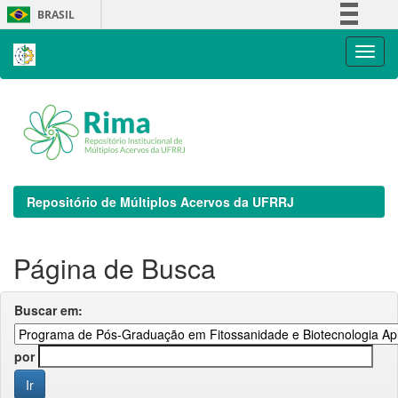
Skip
BRASIL
navigation
Simplifique!
Comunica BR
Participe
Acesso à informação
Legislação
Canais
Repositório de Múltiplos Acervos da UFRRJ
Página de Busca
Buscar em:
por