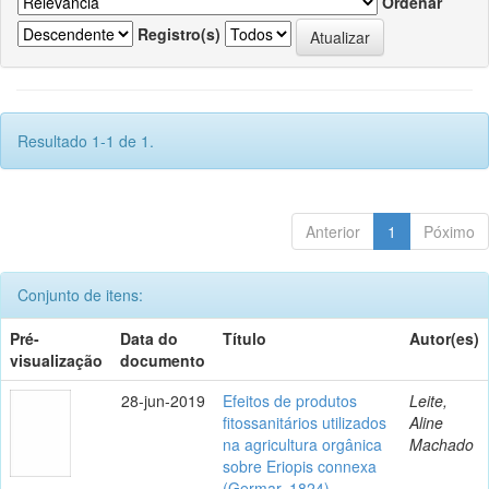
Ordenar
Registro(s)
Resultado 1-1 de 1.
Anterior
1
Póximo
Conjunto de itens:
Pré-
Data do
Título
Autor(es)
visualização
documento
28-jun-2019
Efeitos de produtos
Leite,
fitossanitários utilizados
Aline
na agricultura orgânica
Machado
sobre Eriopis connexa
(Germar, 1824)