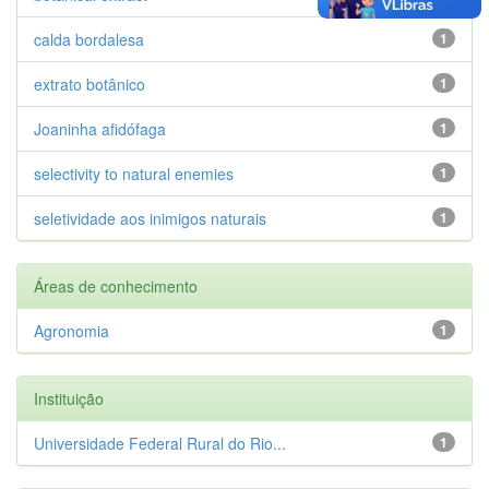
calda bordalesa
1
extrato botânico
1
Joaninha afidófaga
1
selectivity to natural enemies
1
seletividade aos inimigos naturais
1
Áreas de conhecimento
Agronomia
1
Instituição
Universidade Federal Rural do Rio...
1