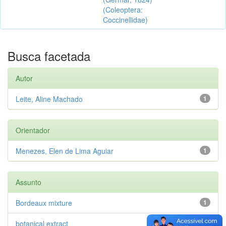
(Coleoptera:
Coccinellidae)
Busca facetada
Autor
Leite, Aline Machado
1
Orientador
Menezes, Elen de Lima Aguiar
1
Assunto
Bordeaux mixture
1
botanical extract
1