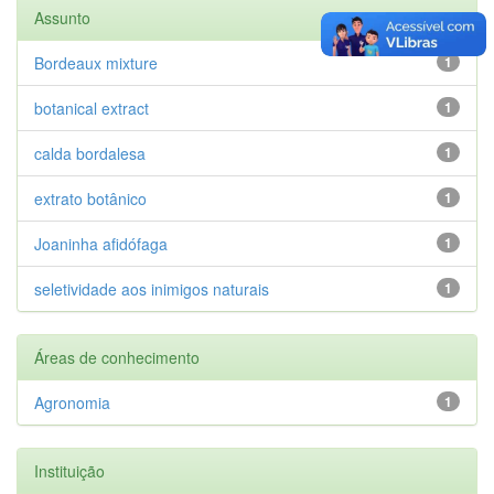
Assunto
Bordeaux mixture
1
botanical extract
1
calda bordalesa
1
extrato botânico
1
Joaninha afidófaga
1
seletividade aos inimigos naturais
1
Áreas de conhecimento
Agronomia
1
Instituição