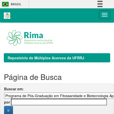
Skip
BRASIL
navigation
Simplifique!
Comunica BR
Participe
Acesso à informação
Legislação
Canais
Repositório de Múltiplos Acervos da UFRRJ
Página de Busca
Buscar em:
por