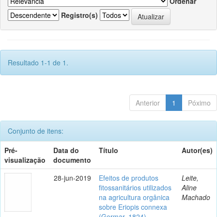
Ordenar
Registro(s)
Resultado 1-1 de 1.
Anterior
1
Póximo
Conjunto de itens:
Pré-
Data do
Título
Autor(es)
visualização
documento
28-jun-2019
Efeitos de produtos
Leite,
fitossanitários utilizados
Aline
na agricultura orgânica
Machado
sobre Eriopis connexa
(Germar, 1824)