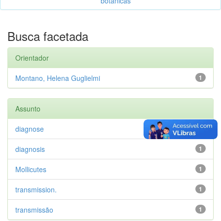
botânicas
Busca facetada
Orientador
Montano, Helena Guglielmi
1
Assunto
diagnose
1
diagnosis
1
Mollicutes
1
transmission.
1
transmissão
1