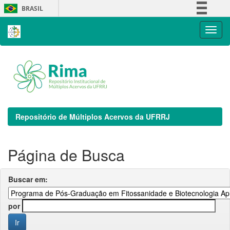
Skip
BRASIL
navigation
Simplifique!
Comunica BR
Participe
Acesso à informação
Legislação
Canais
Repositório de Múltiplos Acervos da UFRRJ
Página de Busca
Buscar em:
por