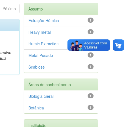
Póximo
Assunto
Extração Húmica
1
Heavy metal
1
Humic Extraction
1
roline
Metal Pesado
1
aula
Simbiose
1
Áreas de conhecimento
Biologia Geral
1
Botânica
1
Instituição