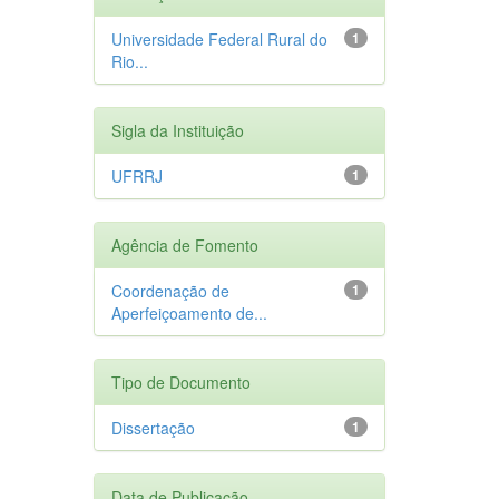
Universidade Federal Rural do
1
Rio...
Sigla da Instituição
UFRRJ
1
Agência de Fomento
Coordenação de
1
Aperfeiçoamento de...
Tipo de Documento
Dissertação
1
Data de Publicação