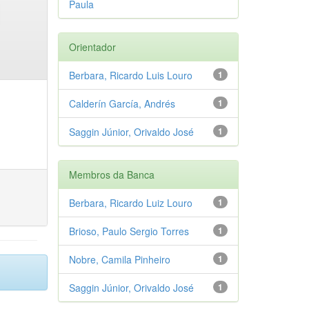
Paula
Orientador
Berbara, Ricardo Luis Louro
1
Calderín García, Andrés
1
Saggin Júnior, Orivaldo José
1
Membros da Banca
Berbara, Ricardo Luiz Louro
1
Brioso, Paulo Sergio Torres
1
Nobre, Camila Pinheiro
1
Saggin Júnior, Orivaldo José
1