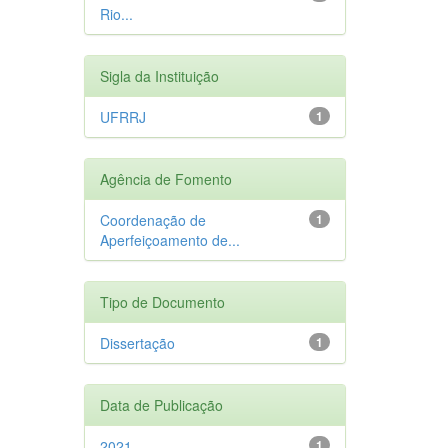
Rio...
Sigla da Instituição
UFRRJ
1
Agência de Fomento
Coordenação de
1
Aperfeiçoamento de...
Tipo de Documento
Dissertação
1
Data de Publicação
2021
1