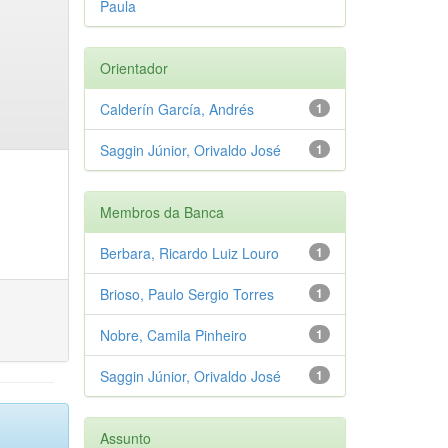
Paula
Orientador
Calderín García, Andrés
1
Saggin Júnior, Orivaldo José
1
Membros da Banca
Berbara, Ricardo Luiz Louro
1
Brioso, Paulo Sergio Torres
1
Nobre, Camila Pinheiro
1
Saggin Júnior, Orivaldo José
1
Assunto