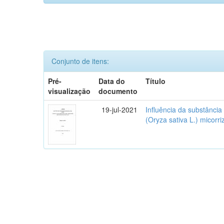
Conjunto de itens:
Pré-
Data do
Título
visualização
documento
19-jul-2021
Influência da substânci
(Oryza sativa L.) micorr