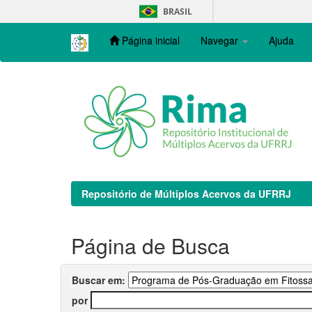
Skip
BRASIL
navigation
Página inicial
Navegar
Ajuda
Repositório de Múltiplos Acervos da UFRRJ
Página de Busca
Buscar em:
por