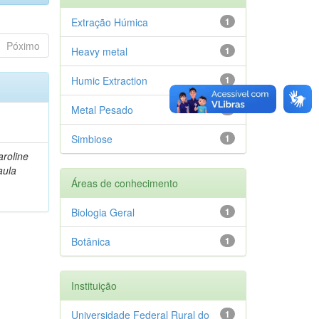
Extração Húmica
1
Póximo
Heavy metal
1
Humic Extraction
1
Metal Pesado
1
Simbiose
1
roline
aula
Áreas de conhecimento
Biologia Geral
1
Botânica
1
Instituição
Universidade Federal Rural do
1