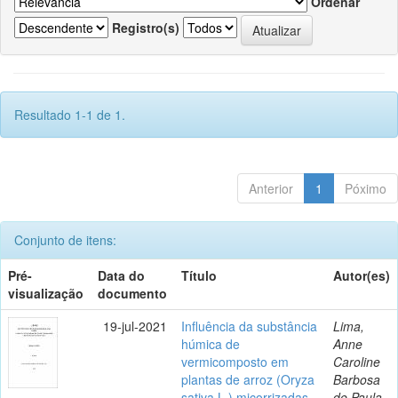
Ordenar
Registro(s)
Resultado 1-1 de 1.
Anterior
1
Póximo
Conjunto de itens:
Pré-
Data do
Título
Autor(es)
visualização
documento
19-jul-2021
Influência da substância
Lima,
húmica de
Anne
vermicomposto em
Caroline
plantas de arroz (Oryza
Barbosa
sativa L.) micorrizadas
de Paula