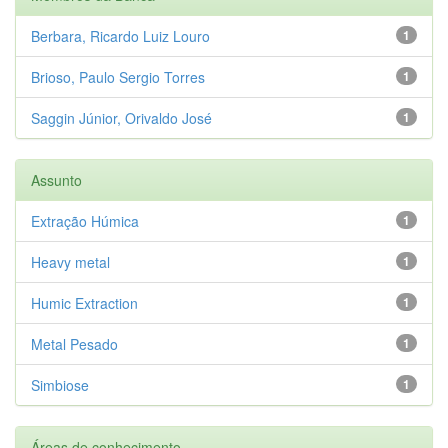
Berbara, Ricardo Luiz Louro
1
Brioso, Paulo Sergio Torres
1
Saggin Júnior, Orivaldo José
1
Assunto
Extração Húmica
1
Heavy metal
1
Humic Extraction
1
Metal Pesado
1
Simbiose
1
Áreas de conhecimento