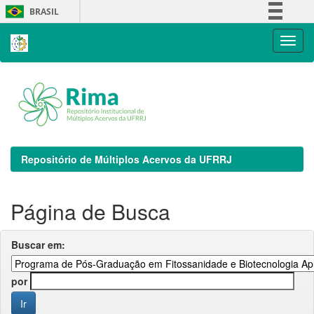
Skip
BRASIL
navigation
Simplifique!
Comunica BR
Participe
Acesso à informação
Legislação
Canais
Repositório de Múltiplos Acervos da UFRRJ
Página de Busca
Buscar em:
por