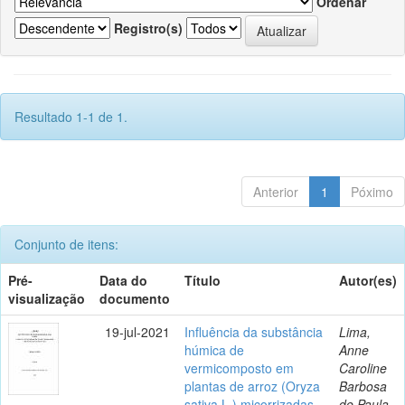
Ordenar
Registro(s)
Resultado 1-1 de 1.
Anterior
1
Póximo
Conjunto de itens:
Pré-
Data do
Título
Autor(es)
visualização
documento
19-jul-2021
Influência da substância
Lima,
húmica de
Anne
vermicomposto em
Caroline
plantas de arroz (Oryza
Barbosa
sativa L.) micorrizadas
de Paula