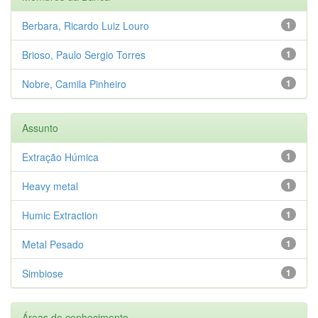
Berbara, Ricardo Luiz Louro
1
Brioso, Paulo Sergio Torres
1
Nobre, Camila Pinheiro
1
Assunto
Extração Húmica
1
Heavy metal
1
Humic Extraction
1
Metal Pesado
1
Simbiose
1
Áreas de conhecimento