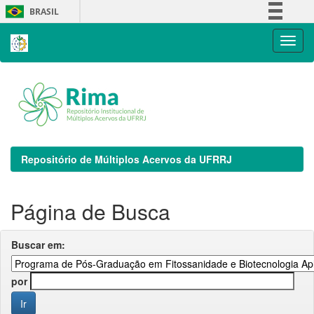
Skip
BRASIL
navigation
Simplifique!
Comunica BR
Participe
Acesso à informação
Legislação
Canais
Repositório de Múltiplos Acervos da UFRRJ
Página de Busca
Buscar em:
por